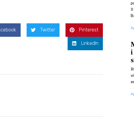
p
I
B
A
acebook
Twitter
Pinterest
LinkedIn
i
s
R
v
e
A