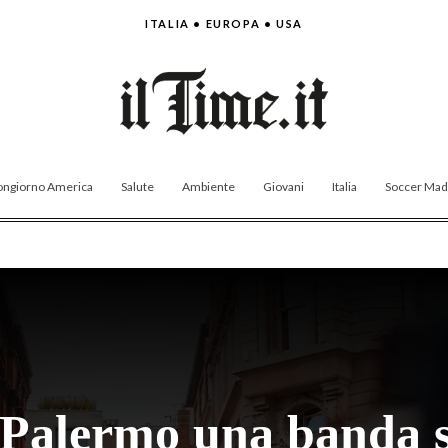
ITALIA • EUROPA • USA
ngiorno America
Salute
Ambiente
Giovani
Italia
Soccer Made
 Palermo una banda sp