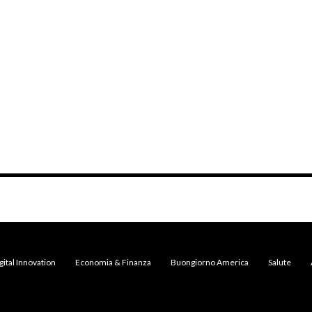
gital Innovation
Economia & Finanza
Buongiorno America
Salute