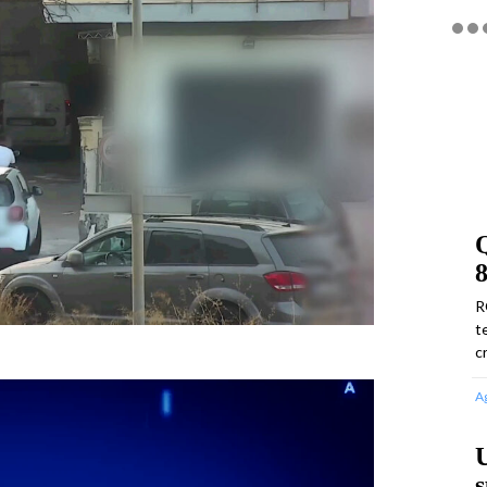
8
R
t
c
A
U
s