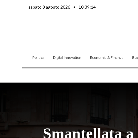
Vai
sabato 8 agosto 2026
•
10:39:15
al
contenuto
Politica
Digital Innovation
Economia & Finanza
Buo
Smantellata a