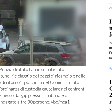
A
I
m
P
m
E
l
A
olizia di Stato hanno smantellato
o, nel riciclaggio dei pezzi di ricambio e nelle
I
 di ritorno”. I poliziotti del Commissariato
O
ordinanza di custodia cautelare nei confronti
2
emesso dal gip presso il Tribunale di
. Indagate altre 30 persone. vbo/mca1
R