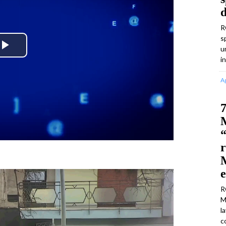
R
s
u
Play
i
Video
A
7
M
“
r
M
R
M
l
c