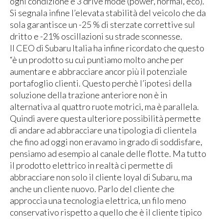
ogni condizione e 3 drive mode (power, normal, eco).
Si segnala infine l’elevata stabilità del veicolo che da
sola garantisce un -25 % di sterzate correttive sul
dritto e -21% oscillazioni su strade sconnesse.
Il CEO di Subaru Italia ha infine ricordato che questo
“è un prodotto su cui puntiamo molto anche per
aumentare e abbracciare ancor più il potenziale
portafoglio clienti. Questo perchè l’ipotesi della
soluzione della trazione anteriore non è in
alternativa al quattro ruote motrici, ma è parallela.
Quindi avere questa ulteriore possibilità permette
di andare ad abbracciare una tipologia di clientela
che fino ad oggi non eravamo in grado di soddisfare,
pensiamo ad esempio al canale delle flotte. Ma tutto
il prodotto elettrico in realtà ci permette di
abbracciare non solo il cliente loyal di Subaru, ma
anche un cliente nuovo. Parlo del cliente che
approccia una tecnologia elettrica, un filo meno
conservativo rispetto a quello che è il cliente tipico