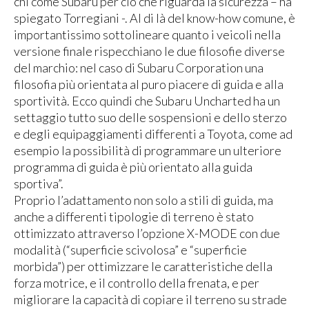
chi come Subaru per ciò che riguarda la sicurezza – ha
spiegato Torregiani -. Al di là del know-how comune, è
importantissimo sottolineare quanto i veicoli nella
versione finale rispecchiano le due filosofie diverse
del marchio: nel caso di Subaru Corporation una
filosofia più orientata al puro piacere di guida e alla
sportività. Ecco quindi che Subaru Uncharted ha un
settaggio tutto suo delle sospensioni e dello sterzo
e degli equipaggiamenti differenti a Toyota, come ad
esempio la possibilità di programmare un ulteriore
programma di guida è più orientato alla guida
sportiva”.
Proprio l’adattamento non solo a stili di guida, ma
anche a differenti tipologie di terreno è stato
ottimizzato attraverso l’opzione X-MODE con due
modalità (“superficie scivolosa” e “superficie
morbida”) per ottimizzare le caratteristiche della
forza motrice, e il controllo della frenata, e per
migliorare la capacità di copiare il terreno su strade