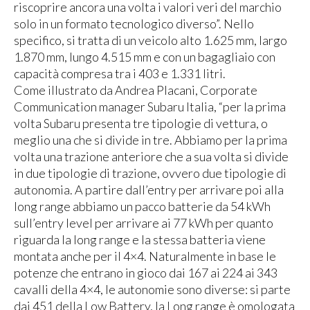
riscoprire ancora una volta i valori veri del marchio
solo in un formato tecnologico diverso”. Nello
specifico, si tratta di un veicolo alto 1.625 mm, largo
1.870 mm, lungo 4.515 mm e con un bagagliaio con
capacità compresa tra i 403 e 1.331 litri.
Come illustrato da Andrea Placani, Corporate
Communication manager Subaru Italia, “per la prima
volta Subaru presenta tre tipologie di vettura, o
meglio una che si divide in tre. Abbiamo per la prima
volta una trazione anteriore che a sua volta si divide
in due tipologie di trazione, ovvero due tipologie di
autonomia. A partire dall’entry per arrivare poi alla
long range abbiamo un pacco batterie da 54 kWh
sull’entry level per arrivare ai 77 kWh per quanto
riguarda la long range e la stessa batteria viene
montata anche per il 4×4. Naturalmente in base le
potenze che entrano in gioco dai 167 ai 224 ai 343
cavalli della 4×4, le autonomie sono diverse: si parte
dai 451 della Low Battery, la Long range è omologata