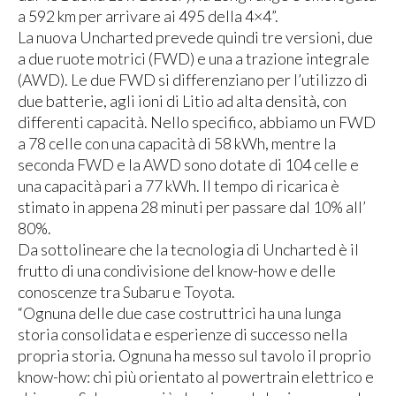
a 592 km per arrivare ai 495 della 4×4”.
La nuova Uncharted prevede quindi tre versioni, due
a due ruote motrici (FWD) e una a trazione integrale
(AWD). Le due FWD si differenziano per l’utilizzo di
due batterie, agli ioni di Litio ad alta densità, con
differenti capacità. Nello specifico, abbiamo un FWD
a 78 celle con una capacità di 58 kWh, mentre la
seconda FWD e la AWD sono dotate di 104 celle e
una capacità pari a 77 kWh. Il tempo di ricarica è
stimato in appena 28 minuti per passare dal 10% all’
80%.
Da sottolineare che la tecnologia di Uncharted è il
frutto di una condivisione del know-how e delle
conoscenze tra Subaru e Toyota.
“Ognuna delle due case costruttrici ha una lunga
storia consolidata e esperienze di successo nella
propria storia. Ognuna ha messo sul tavolo il proprio
know-how: chi più orientato al powertrain elettrico e