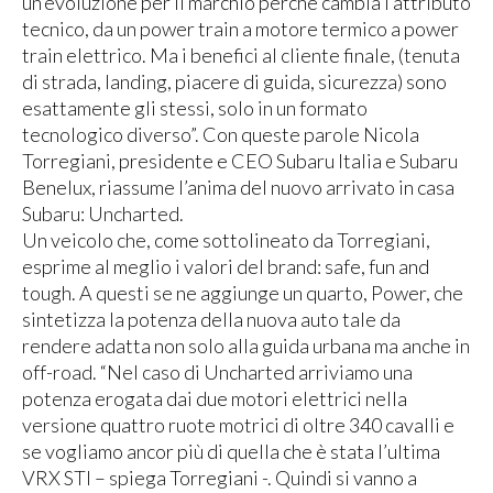
un’evoluzione per il marchio perchè cambia l’attributo
tecnico, da un power train a motore termico a power
train elettrico. Ma i benefici al cliente finale, (tenuta
di strada, landing, piacere di guida, sicurezza) sono
esattamente gli stessi, solo in un formato
tecnologico diverso”. Con queste parole Nicola
Torregiani, presidente e CEO Subaru Italia e Subaru
Benelux, riassume l’anima del nuovo arrivato in casa
Subaru: Uncharted.
Un veicolo che, come sottolineato da Torregiani,
esprime al meglio i valori del brand: safe, fun and
tough. A questi se ne aggiunge un quarto, Power, che
sintetizza la potenza della nuova auto tale da
rendere adatta non solo alla guida urbana ma anche in
off-road. “Nel caso di Uncharted arriviamo una
potenza erogata dai due motori elettrici nella
versione quattro ruote motrici di oltre 340 cavalli e
se vogliamo ancor più di quella che è stata l’ultima
VRX STI – spiega Torregiani -. Quindi si vanno a