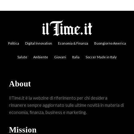
Politica
Digital Innovation
Economia & Finanza
Buongiorno America
Salute
Ambiente
Giovani
Italia
Soccer Made in Italy
About
IlTime.it è la webzine di riferimento per chi desidera
rimanere sempre aggiornato sulle ultime novità in materia di
economia, finanza, business e marketing.
Mission