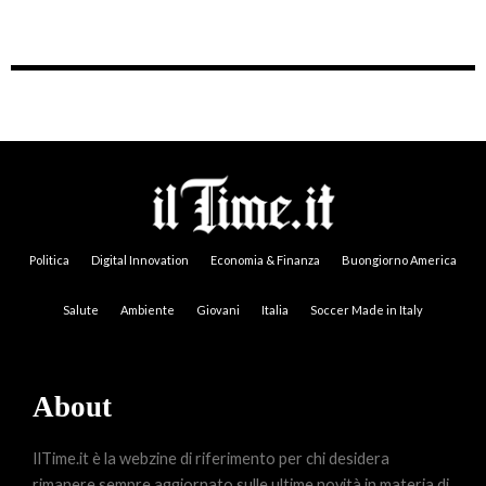
Politica
Digital Innovation
Economia & Finanza
Buongiorno America
Salute
Ambiente
Giovani
Italia
Soccer Made in Italy
About
IlTime.it è la webzine di riferimento per chi desidera
rimanere sempre aggiornato sulle ultime novità in materia di