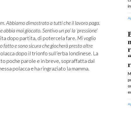
i
A
am. Abbiamo dimostrato a tutti che il lavoro
paga.
he abbia mai giocato. Sentivo un po’ la ‘pressione’
B
ita dopo partita, di potercela fare.
Mi voglio
n
 fatto e sono sicura che giocherà presto altre
r
olacca dopo il trionfo sull’erba londinese. La
“
tto poche parole e in breve, sopraffatta dal
r
onessa polacca e ha ringraziato la mamma.
M
p
o
e
A