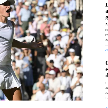
a
g
R
r
r
d
A
C
e
d
C
e
d
P
A