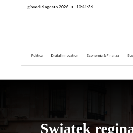
Vai
giovedì 6 agosto 2026
•
10:41:38
al
contenuto
Politica
Digital Innovation
Economia & Finanza
Buo
Swiatek regin