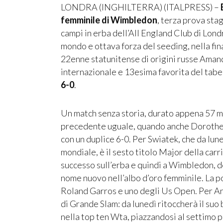
LONDRA (INGHILTERRA) (ITALPRESS) –
E
femminile di Wimbledon
, terza prova sta
campi in erba dell’All England Club di Lond
mondo e ottava forza del seeding, nella fin
22enne statunitense di origini russe Ama
internazionale e 13esima favorita del tabel
6-0
.
Un match senza storia, durato appena 57 mi
precedente uguale, quando anche Dorothea
con un duplice 6-0. Per Swiatek, che da lune
mondiale, è il sesto titolo Major della carrie
successo sull’erba e quindi a Wimbledon, d
nome nuovo nell’albo d’oro femminile. La po
Roland Garros e uno degli Us Open. Per Anis
di Grande Slam: da lunedì ritoccherà il suo
nella top ten Wta, piazzandosi al settimo 