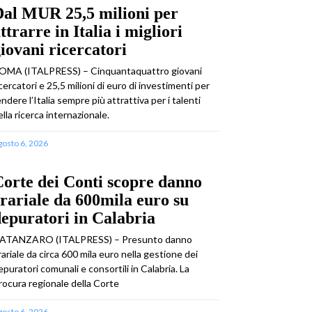
Dal MUR 25,5 milioni per
ttrarre in Italia i migliori
iovani ricercatori
OMA (ITALPRESS) – Cinquantaquattro giovani
icercatori e 25,5 milioni di euro di investimenti per
endere l’Italia sempre più attrattiva per i talenti
ella ricerca internazionale.
gosto 6, 2026
orte dei Conti scopre danno
rariale da 600mila euro su
epuratori in Calabria
ATANZARO (ITALPRESS) – Presunto danno
rariale da circa 600 mila euro nella gestione dei
epuratori comunali e consortili in Calabria. La
rocura regionale della Corte
gosto 6, 2026