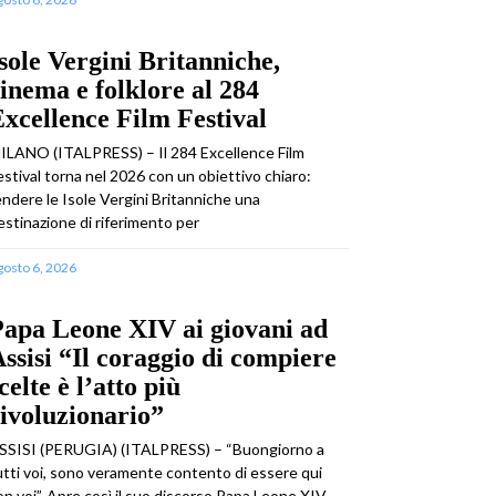
sole Vergini Britanniche,
inema e folklore al 284
xcellence Film Festival
ILANO (ITALPRESS) – Il 284 Excellence Film
estival torna nel 2026 con un obiettivo chiaro:
endere le Isole Vergini Britanniche una
estinazione di riferimento per
gosto 6, 2026
apa Leone XIV ai giovani ad
ssisi “Il coraggio di compiere
celte è l’atto più
ivoluzionario”
SSISI (PERUGIA) (ITALPRESS) – “Buongiorno a
utti voi, sono veramente contento di essere qui
on voi”. Apre così il suo discorso Papa Leone XIV,