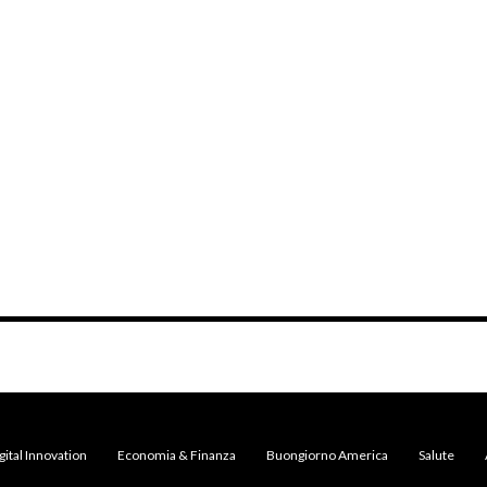
gital Innovation
Economia & Finanza
Buongiorno America
Salute