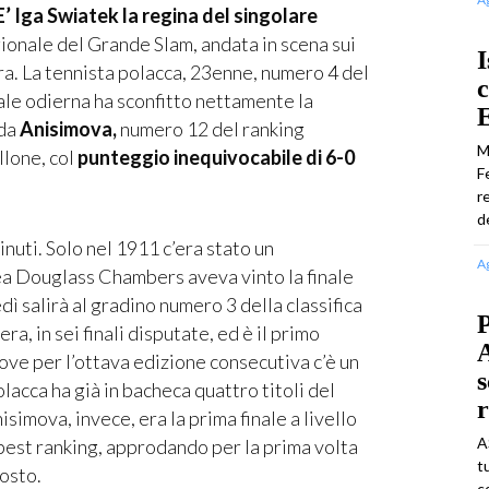
’ Iga Swiatek la regina del singolare
gionale del Grande Slam, andata in scena sui
I
ra. La tennista polacca, 23enne, numero 4 del
c
ale odierna ha sconfitto nettamente la
E
nda
Anisimova,
numero 12 del ranking
M
lone, col
punteggio inequivocabile di 6-0
F
r
d
nuti. Solo nel 1911 c’era stato un
A
 Douglass Chambers aveva vinto la finale
dì salirà al gradino numero 3 della classifica
P
ra, in sei finali disputate, ed è il primo
A
ove per l’ottava edizione consecutiva c’è un
s
lacca ha già in bacheca quattro titoli del
r
imova, invece, era la prima finale a livello
A
 best ranking, approdando per la prima volta
t
posto.
c