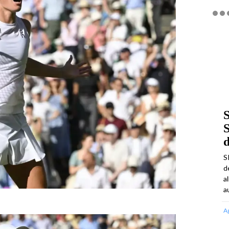
S
S
S
d
a
a
A