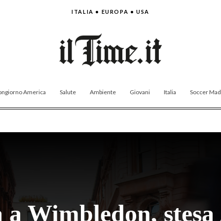
ITALIA • EUROPA • USA
ngiorno America
Salute
Ambiente
Giovani
Italia
Soccer Made
a a Wimbledon, stesa