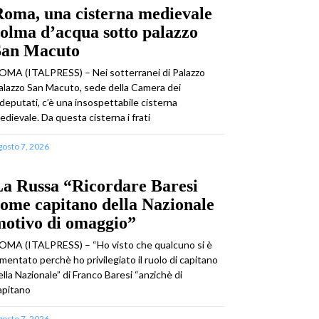
oma, una cisterna medievale
olma d’acqua sotto palazzo
San Macuto
OMA (ITALPRESS) – Nei sotterranei di Palazzo
alazzo San Macuto, sede della Camera dei
deputati, c’è una insospettabile cisterna
edievale. Da questa cisterna i frati
gosto 7, 2026
La Russa “Ricordare Baresi
ome capitano della Nazionale
motivo di omaggio”
OMA (ITALPRESS) – “Ho visto che qualcuno si è
amentato perchè ho privilegiato il ruolo di capitano
ella Nazionale” di Franco Baresi “anzichè di
apitano
gosto 7, 2026