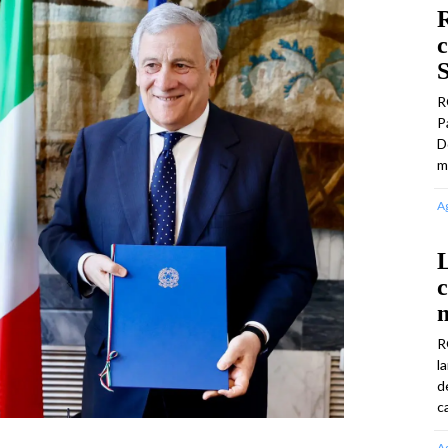
R
c
R
P
D
m
A
c
R
l
d
c
A