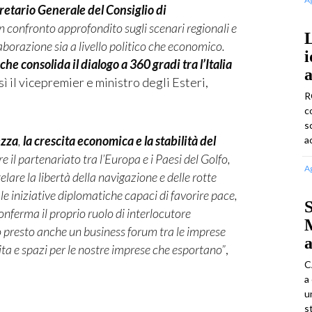
retario Generale del Consiglio di
 confronto approfondito sugli scenari regionali e
L
aborazione sia a livello politico che economico.
i
consolida il dialogo a 360 gradi tra l’Italia
a
ì il vicepremier e ministro degli Esteri,
R
c
s
ezza
,
la crescita economica e la stabilità del
a
 il partenariato tra l’Europa e i Paesi del Golfo,
A
are la libertà della navigazione e delle rotte
e iniziative diplomatiche capaci di favorire pace,
S
conferma il proprio ruolo di interlocutore
 presto anche un business forum tra le imprese
a
ita e spazi per le nostre imprese che esportano”
,
C
a
u
s