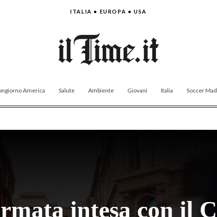
ITALIA • EUROPA • USA
ngiorno America
Salute
Ambiente
Giovani
Italia
Soccer Made
rmata intesa con il C