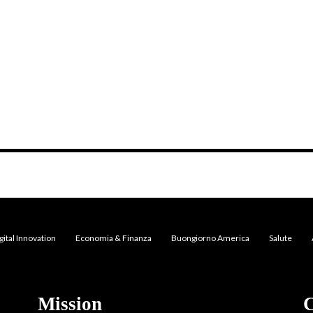
gital Innovation
Economia & Finanza
Buongiorno America
Salute
Mission
C