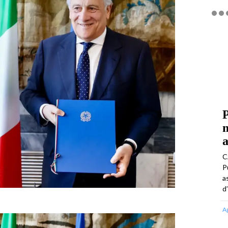
P
m
C
P
a
d
A