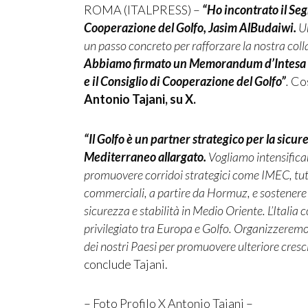
ROMA (ITALPRESS) –
“Ho incontrato il Seg
Cooperazione del Golfo, Jasim AlBudaiwi.
Un
un passo concreto per rafforzare la nostra coll
Abbiamo firmato un Memorandum d’Intesa che 
e il Consiglio di Cooperazione del Golfo”
.
Cos
Antonio Tajani, su X.
“Il Golfo è un partner strategico per la sicur
Mediterraneo allargato.
Vogliamo intensificare
promuovere corridoi strategici come IMEC, tutel
commerciali, a partire da Hormuz, e sostenere l
sicurezza e stabilità in Medio Oriente. L’Italia 
privilegiato tra Europa e Golfo. Organizzeremo
dei nostri Paesi per promuovere ulteriore cresc
conclude Tajani.
– Foto Profilo X Antonio Tajani –