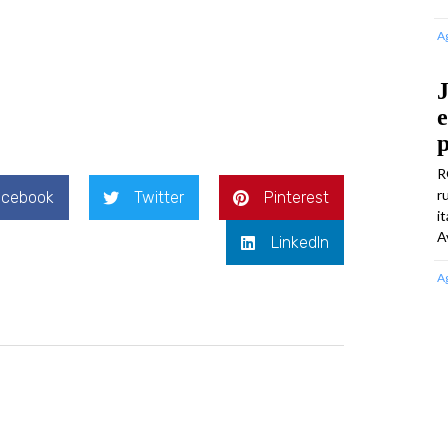
A
J
e
p
R
r
acebook
Twitter
Pinterest
i
A
LinkedIn
A