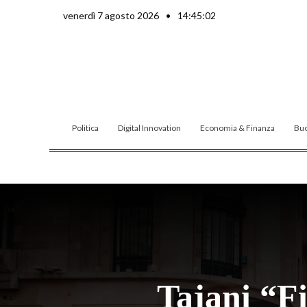
Vai
venerdì 7 agosto 2026
•
14:45:03
al
contenuto
Politica
Digital Innovation
Economia & Finanza
Buo
Tajani “Fi