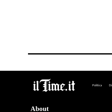
Politica
Di
About