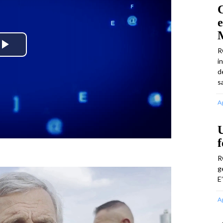
e
M
R
Play
i
d
Video
s
A
U
f
R
g
E
A