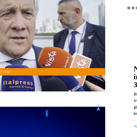
N
i
3
R
I
g
i
A