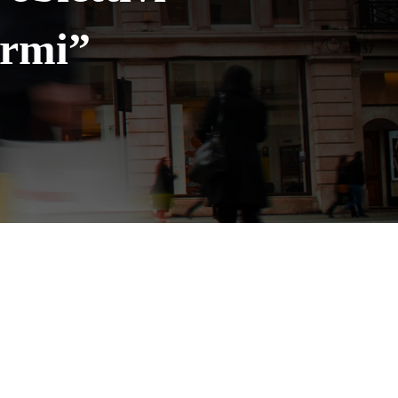
ormi”