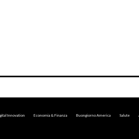
gital Innovation
Economia & Finanza
Buongiorno America
Salute