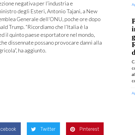
zione negativa per l’industria e
A
 ministro degli Esteri, Antonio Tajani, a New
ssemblea Generale dell’ONU, poche ore dopo
P
ld Trump. “Ricordiamo che l’Italia è la
i
d il quinto paese esportatore nel mondo,
g
iche dissennate possano provocare danni alla
ricola”, ha aggiunto.
d
C
c
a
c
A
acebook
Twitter
Pinterest