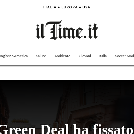
ITALIA • EUROPA • USA
ngiorno America
Salute
Ambiente
Giovani
Italia
Soccer Made
Green Deal ha fissato 