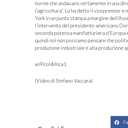
norme che andavano certamente in una dire
l’agricoltura”. Lo ha detto il vicepremier e
York in un punto stampa a margine dell’A
l’intervento del presidente americano Dona
seconda potenza manifatturiera d’Europa e
quindi noi non possiamo pensare che polit
produzione industriale e alla produzione ag
xo9/col4/mca1
(Video di Stefano Vaccara)
F