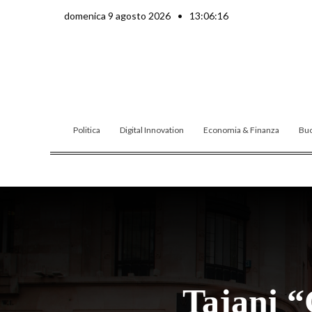
Vai
domenica 9 agosto 2026
•
13:06:18
al
contenuto
Politica
Digital Innovation
Economia & Finanza
Buo
Tajani “