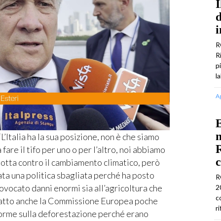
I
d
i
R
R
p
l
A
E
n
talia ha la sua posizione, non è che siamo
R
 fare il tifo per uno o per l’altro, noi abbiamo
c
lotta contro il cambiamento climatico, però
ata una politica sbagliata perché ha posto
R
rovocato danni enormi sia all’agricoltura che
2
c
a fatto anche la Commissione Europea poche
r
norme sulla deforestazione perché erano