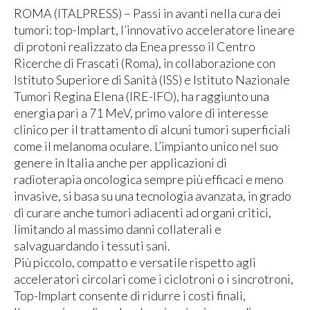
ROMA (ITALPRESS) – Passi in avanti nella cura dei
tumori: top-Implart, l’innovativo acceleratore lineare
di protoni realizzato da Enea presso il Centro
Ricerche di Frascati (Roma), in collaborazione con
Istituto Superiore di Sanità (ISS) e Istituto Nazionale
Tumori Regina Elena (IRE-IFO), ha raggiunto una
energia pari a 71 MeV, primo valore di interesse
clinico per il trattamento di alcuni tumori superficiali
come il melanoma oculare. L’impianto unico nel suo
genere in Italia anche per applicazioni di
radioterapia oncologica sempre più efficaci e meno
invasive, si basa su una tecnologia avanzata, in grado
di curare anche tumori adiacenti ad organi critici,
limitando al massimo danni collaterali e
salvaguardando i tessuti sani.
Più piccolo, compatto e versatile rispetto agli
acceleratori circolari come i ciclotroni o i sincrotroni,
Top-Implart consente di ridurre i costi finali,