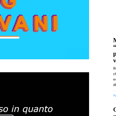
M
“
p
v
R
c
e
d
A
C