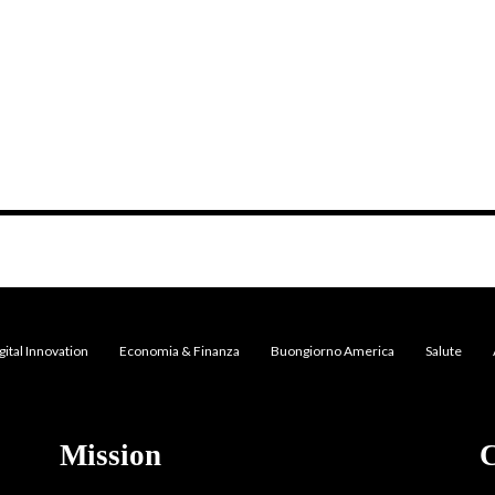
gital Innovation
Economia & Finanza
Buongiorno America
Salute
Mission
C