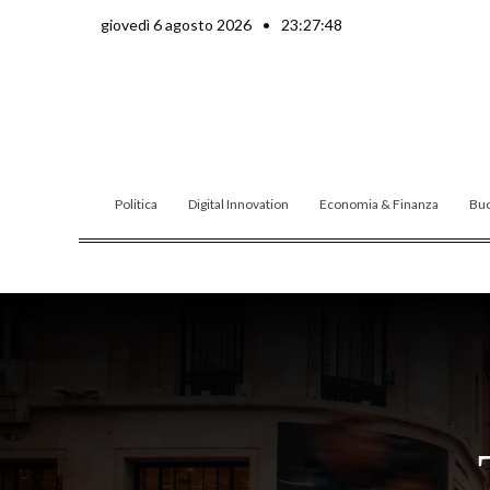
Vai
giovedì 6 agosto 2026
•
23:27:49
al
contenuto
Politica
Digital Innovation
Economia & Finanza
Buo