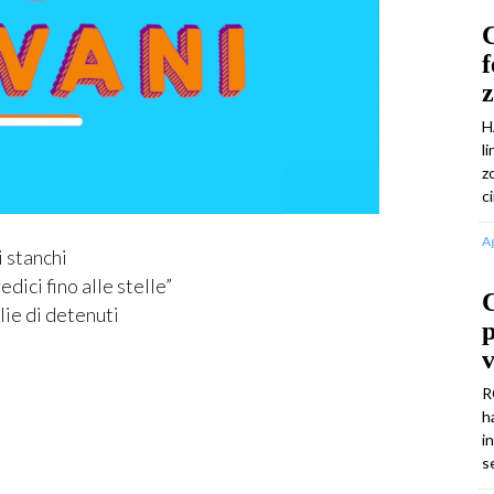
C
f
H
l
z
c
A
i stanchi
dici fino alle stelle”
lie di detenuti
v
R
h
i
s