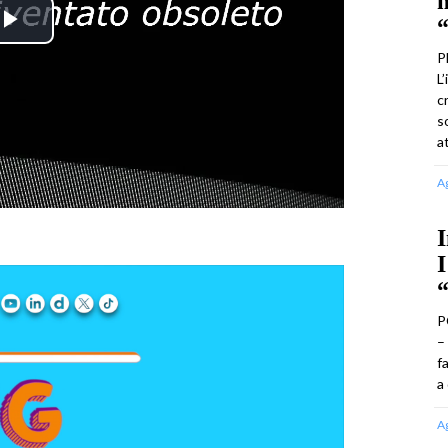
m
“
Play
P
L
Video
c
s
a
A
I
I
P
–
f
a
A