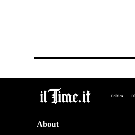
Politica
Di
About