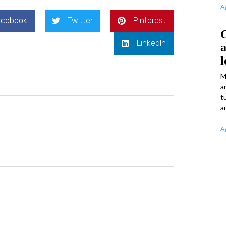
A
acebook
Twitter
Pinterest
C
LinkedIn
l
M
a
t
an
A