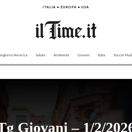
ITALIA • EUROPA • USA
ngiorno America
Salute
Ambiente
Giovani
Italia
Soccer Made
Tg Giovani – 1/2/202