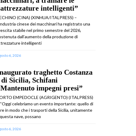
acchinari, a trainare le
attrezzature intelligenti”
ECHINO (CINA) (XINHUA/ITALPRESS) –
’industria cinese dei macchinari ha registrato una
rescita stabile nel primo semestre del 2026,
ostenuta dall’aumento della produzione di
ttrezzature intelligenti
gosto 6, 2026
naugurato traghetto Costanza
 di Sicilia, Schifani
“Mantenuto impegni presi”
ORTO EMPEDOCLE (AGRIGENTO) (ITALPRESS)
 “Oggi celebriamo un evento importante: quello di
are in modo che i trasporti della Sicilia, unitamente
 questa nave, possano
gosto 6, 2026