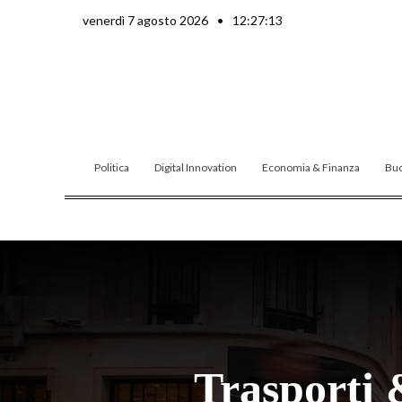
Vai
venerdì 7 agosto 2026
•
12:27:14
al
contenuto
Politica
Digital Innovation
Economia & Finanza
Buo
Trasporti 