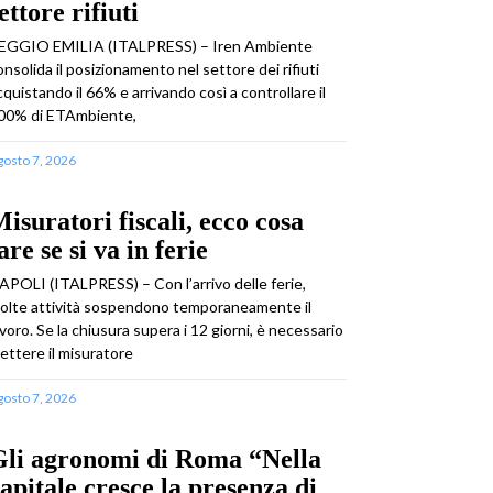
ettore rifiuti
EGGIO EMILIA (ITALPRESS) – Iren Ambiente
onsolida il posizionamento nel settore dei rifiuti
cquistando il 66% e arrivando così a controllare il
00% di ETAmbiente,
gosto 7, 2026
isuratori fiscali, ecco cosa
are se si va in ferie
APOLI (ITALPRESS) – Con l’arrivo delle ferie,
olte attività sospendono temporaneamente il
avoro. Se la chiusura supera i 12 giorni, è necessario
ettere il misuratore
gosto 7, 2026
Gli agronomi di Roma “Nella
apitale cresce la presenza di