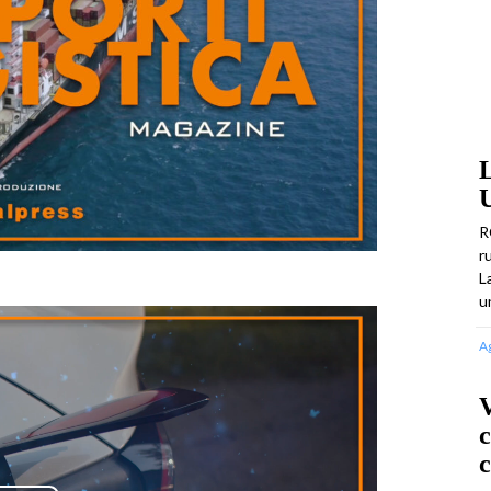
U
R
r
L
u
A
V
c
c