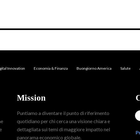
gital Innovation
Economia & Finanza
Buongiorno America
Salute
Mission
C
Puntiamo a diventare il punto di riferimento
me
quotidiano per chi cerca una visione chiara e
e
dettagliata sui temi di maggiore impatto nel
P
panorama economico globale.