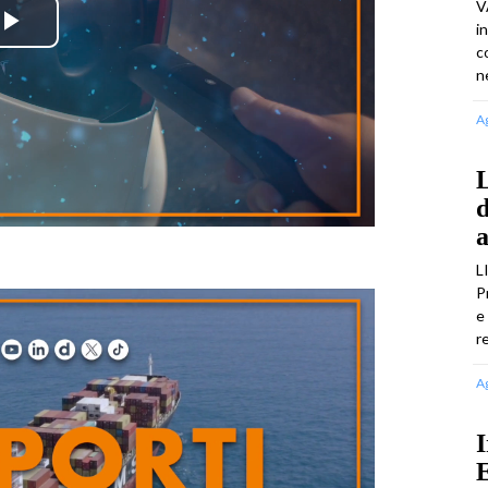
V
i
Play
c
n
Video
A
L
d
a
L
P
e
r
A
I
E