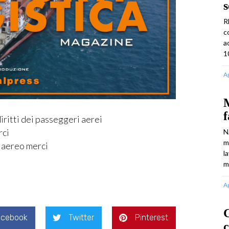
s
R
c
a
1
A
M
f
iritti dei passeggeri aerei
rci
N
m
 aereo merci
l
m
A
acebook
Twitter
Pinterest
c