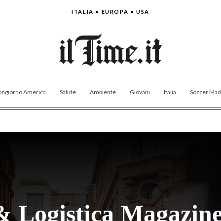
ITALIA • EUROPA • USA
ngiorno America
Salute
Ambiente
Giovani
Italia
Soccer Made
& Logistica Magazine