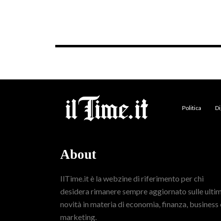
Politica
Di
About
IlTime.it è la webzine di riferimento per chi
desidera rimanere sempre aggiornato sulle ulti
novità in materia di economia, finanza, business 
marketing.