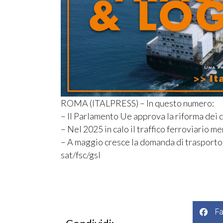
ROMA (ITALPRESS) – In questo numero:
– Il Parlamento Ue approva la riforma dei d
– Nel 2025 in calo il traffico ferroviario me
– A maggio cresce la domanda di trasporto
sat/fsc/gsl
F