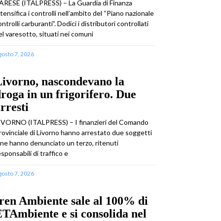
ARESE (ITALPRESS) – La Guardia di Finanza
ntensifica i controlli nell’ambito del “Piano nazionale
ontrolli carburanti”. Dodici i distributori controllati
el varesotto, situati nei comuni
gosto 7, 2026
ivorno, nascondevano la
roga in un frigorifero. Due
rresti
IVORNO (ITALPRESS) – I finanzieri del Comando
rovinciale di Livorno hanno arrestato due soggetti
 ne hanno denunciato un terzo, ritenuti
esponsabili di traffico e
gosto 7, 2026
ren Ambiente sale al 100% di
TAmbiente e si consolida nel