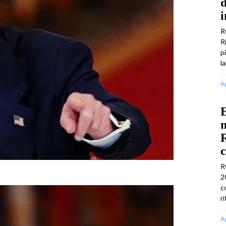
d
i
R
R
p
l
A
E
n
R
c
R
2
c
r
A