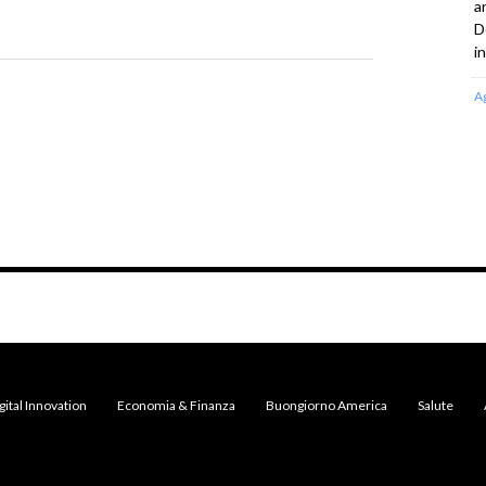
a
D
i
A
gital Innovation
Economia & Finanza
Buongiorno America
Salute