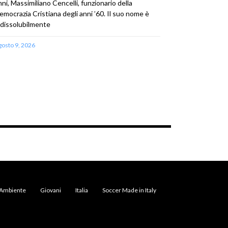
nni, Massimiliano Cencelli, funzionario della
emocrazia Cristiana degli anni ’60. Il suo nome è
ndissolubilmente
gosto 9, 2026
Ambiente
Giovani
Italia
Soccer Made in Italy