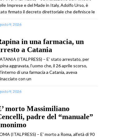
elle Imprese e del Made in Italy, Adolfo Urso, è
tato firmato il decreto direttoriale che definisce le
gosto 9, 2026
apina in una farmacia, un
rresto a Catania
ATANIA (ITALPRESS) – E’ stato arrestato, per
apina aggravata, l’uomo che, il 26 aprile scorso,
ll’interno di una farmacia a Catania, aveva
inacciato con un
gosto 9, 2026
E’ morto Massimiliano
encelli, padre del “manuale”
omonimo
OMA (ITALPRESS) – E’ morto a Roma, all’età di 90