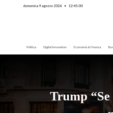
Vai
domenica 9 agosto 2026
•
12:45:01
al
contenuto
Politica
Digital Innovation
Economia & Finanza
Buo
Trump “Se l