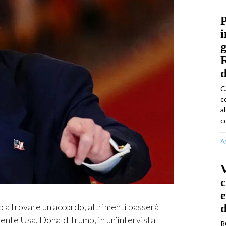
P
i
g
d
C
c
a
c
A
c
e
a trovare un accordo, altrimenti passerà
dente Usa, Donald Trump, in un’intervista
R