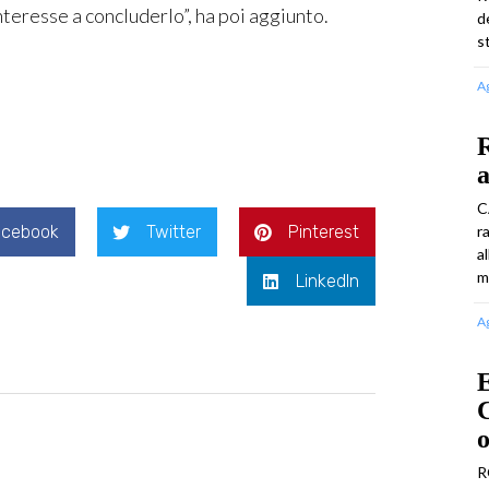
nteresse a concluderlo”, ha poi aggiunto.
d
s
A
R
a
C
acebook
Twitter
Pinterest
r
a
m
LinkedIn
A
C
R