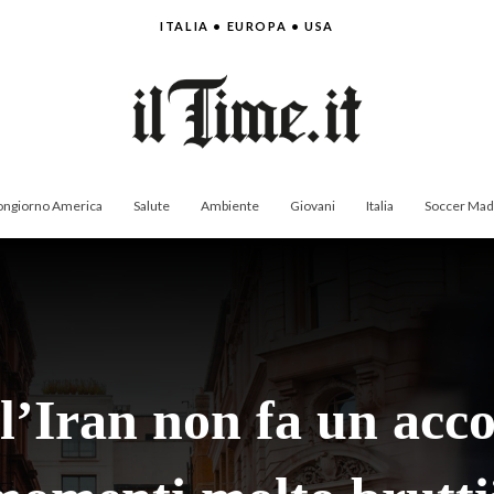
ITALIA • EUROPA • USA
ngiorno America
Salute
Ambiente
Giovani
Italia
Soccer Made
’Iran non fa un acc