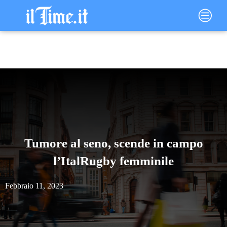
Vai
Main
al
Menu
contenuto
Tumore al seno, scende in campo
l’ItalRugby femminile
Febbraio 11, 2023