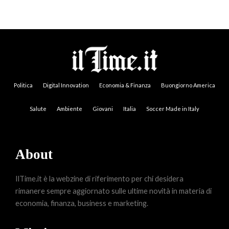
Politica
Digital Innovation
Economia & Finanza
Buongiorno America
Salute
Ambiente
Giovani
Italia
Soccer Made in Italy
About
IlTime.it è la webzine di riferimento per chi desidera
rimanere sempre aggiornato sulle ultime novità in materia di
economia, finanza, business e marketing.