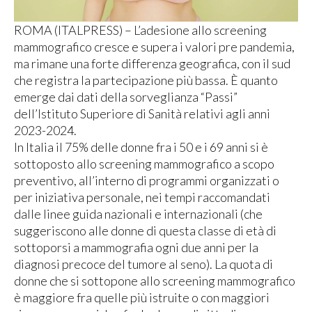
ROMA (ITALPRESS) – L’adesione allo screening
mammografico cresce e supera i valori pre pandemia,
ma rimane una forte differenza geografica, con il sud
che registra la partecipazione più bassa. È quanto
emerge dai dati della sorveglianza “Passi”
dell’Istituto Superiore di Sanità relativi agli anni
2023-2024.
In Italia il 75% delle donne fra i 50 e i 69 anni si è
sottoposto allo screening mammografico a scopo
preventivo, all’interno di programmi organizzati o
per iniziativa personale, nei tempi raccomandati
dalle linee guida nazionali e internazionali (che
suggeriscono alle donne di questa classe di età di
sottoporsi a mammografia ogni due anni per la
diagnosi precoce del tumore al seno). La quota di
donne che si sottopone allo screening mammografico
è maggiore fra quelle più istruite o con maggiori