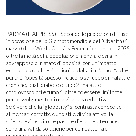
PARMA (ITALPRESS) – Secondo le proiezioni diffuse
in occasione della Giornata mondiale dell’Obesità (4
marzo) dalla World Obesity Federation, entro il 2035
oltre la metà della popolazione mondiale sarà in
sovrappeso o in stato di obesità, con un impatto
economico di oltre 4 trilioni di dollari all’anno. Anche
perchè l’obesità spesso induce lo sviluppo di malattie
croniche, quali diabete di tipo 2, malattie
cardiovascolari e tumori, oltre ad essere limitante
per lo svolgimento di una vita sana ed attiva.
Se è vero che la “globesity” si contrasta con scelte
alimentari corrette e uno stile di vita attivo, la
scienza evidenzia che pasta e dieta mediterranea
sono una valida soluzione per combatterla e
prevenirla anche a tavola.