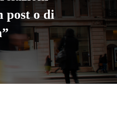
n post o di
a”