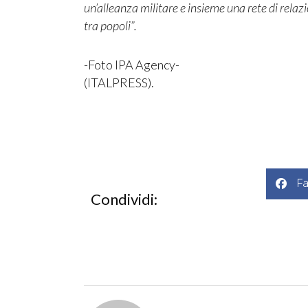
un’alleanza militare e insieme una rete di rela
tra popoli”.
-Foto IPA Agency-
(ITALPRESS).
F
Condividi: