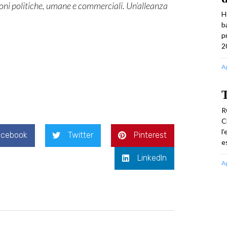
zioni politiche, umane e commerciali. Un’alleanza
H
b
p
2
A
T
R
C
l
acebook
Twitter
Pinterest
e
LinkedIn
A