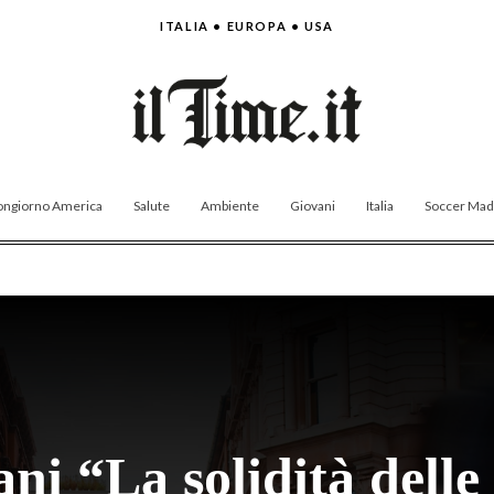
ITALIA • EUROPA • USA
ngiorno America
Salute
Ambiente
Giovani
Italia
Soccer Made
ni “La solidità delle