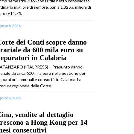
rimo semestre 2026 con l’utile netto consolidato
rdinario migliore di sempre, pari a 1.325,6 milioni di
uro (+14,7%
gosto 6, 2026
orte dei Conti scopre danno
rariale da 600 mila euro su
epuratori in Calabria
ATANZARO (ITALPRESS) – Presunto danno
rariale da circa 600 mila euro nella gestione dei
epuratori comunali e consortili in Calabria. La
rocura regionale della Corte
gosto 6, 2026
ina, vendite al dettaglio
crescono a Hong Kong per 14
esi consecutivi