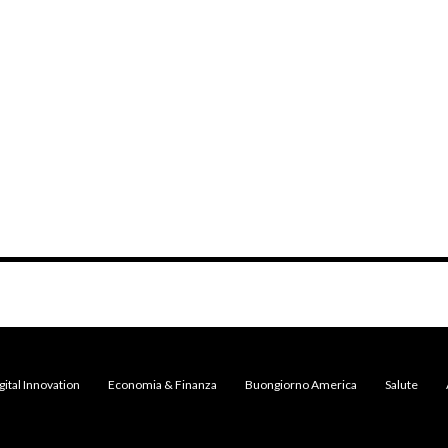
gital Innovation
Economia & Finanza
Buongiorno America
Salute