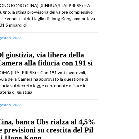
ONG KONG (CINA) (XINHUA/ITALPRESS) – A
iugno, la stima provvisoria del valore complessivo
elle vendite al dettaglio di Hong Kong ammontava
31,5 miliardi di
gosto 5, 2026
l giustizia, via libera della
amera alla fiducia con 191 sì
OMA (ITALPRESS) – Con 191 voti favorevoli,
’Aula della Camera ha approvato la questione di
iducia sul decreto legge contenente misure in
ateria di giustizia
gosto 5, 2026
ina, banca Ubs rialza al 4,5%
e previsioni su crescita del Pil
di Hong Kong