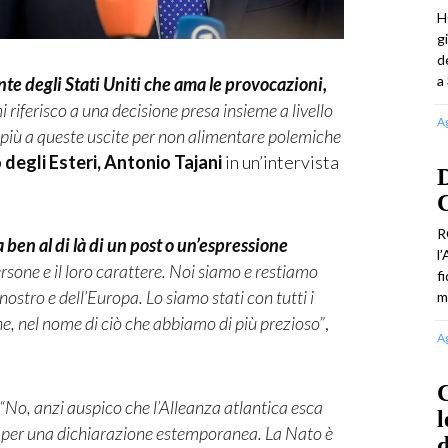
H
g
d
a 
te degli Stati Uniti che ama le provocazioni,
 riferisco a una decisione presa insieme a livello
A
 più a queste uscite per non alimentare polemiche
 degli Esteri, Antonio Tajani
in un’intervista
D
C
R
a ben al di là di un post o un’espressione
l
ersone e il loro carattere. Noi siamo e restiamo
f
nostro e dell’Europa. Lo siamo stati con tutti i
m
e, nel nome di ciò che abbiamo di più prezioso”
,
A
C
“No, anzi auspico che l’Alleanza atlantica esca
l
ni per una dichiarazione estemporanea. La Nato è