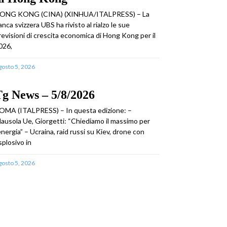
ONG KONG (CINA) (XINHUA/ITALPRESS) – La
anca svizzera UBS ha rivisto al rialzo le sue
revisioni di crescita economica di Hong Kong per il
026,
gosto 5, 2026
g News – 5/8/2026
OMA (ITALPRESS) – In questa edizione: –
lausola Ue, Giorgetti: “Chiediamo il massimo per
’energia” – Ucraina, raid russi su Kiev, drone con
splosivo in
gosto 5, 2026