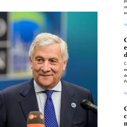
p
o
e
A
C
e
d
C
e
d
P
A
C
m