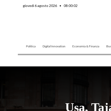
Vai
giovedì 6 agosto 2026
•
08:00:03
al
contenuto
Politica
Digital Innovation
Economia & Finanza
Buo
Usa, Taja