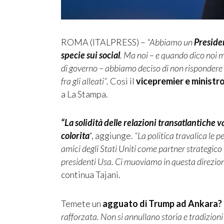
ROMA (ITALPRESS) –
“Abbiamo un
Presiden
specie sui social
. Ma noi – e quando dico noi mi
di governo – abbiamo deciso di non rispondere
fra gli alleati”.
Così il
vicepremier e ministro
a La Stampa.
“La solidità delle relazioni transatlantiche v
colorita
“, aggiunge.
“La politica travalica le p
amici degli Stati Uniti come partner strategico 
presidenti Usa. Ci muoviamo in questa direzion
continua Tajani.
Temete un
agguato di Trump ad Ankara?
rafforzata. Non si annullano storia e tradizio