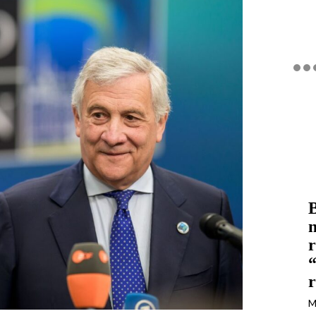
B
n
r
“
r
M