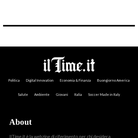
Politica
Digital Innovation
Economia & Finanza
Buongiorno America
Salute
Ambiente
Giovani
Italia
Soccer Made in Italy
About
IlTime.it è la webzine di riferimento per chi desidera