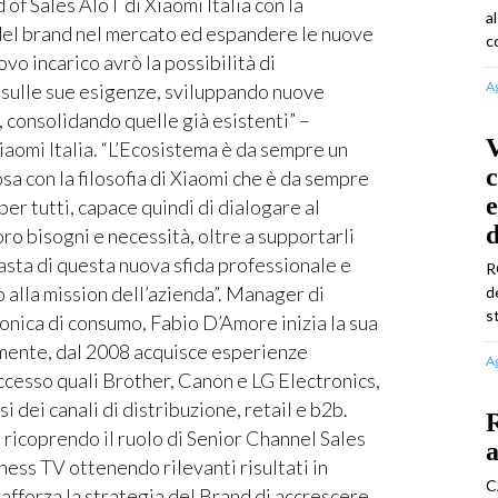
f Sales AIoT di Xiaomi Italia con la
a
 del brand nel mercato ed espandere le nuove
c
vo incarico avrò la possibilità di
A
 sulle sue esigenze, sviluppando nuove
 consolidando quelle già esistenti” –
iaomi Italia. “L’Ecosistema è da sempre un
c
osa con la filosofia di Xiaomi che è da sempre
e
er tutti, capace quindi di dialogare al
oro bisogni e necessità, oltre a supportarli
siasta di questa nuova sfida professionale e
R
o alla mission dell’azienda”. Manager di
d
s
onica di consumo, Fabio D’Amore inizia la sua
amente, dal 2008 acquisce esperienze
A
ccesso quali Brother, Canon e LG Electronics,
 dei canali di distribuzione, retail e b2b.
R
ricoprendo il ruolo di Senior Channel Sales
a
ness TV ottenendo rilevanti risultati in
C
rafforza la strategia del Brand di accrescere