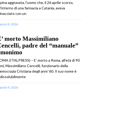
apina aggravata, l’uomo che, il 26 aprile scorso,
ll’interno di una farmacia a Catania, aveva
inacciato con un
gosto 9, 2026
E’ morto Massimiliano
encelli, padre del “manuale”
omonimo
OMA (ITALPRESS) – E’ morto a Roma, all’età di 90
nni, Massimiliano Cencelli, funzionario della
emocrazia Cristiana degli anni ’60. Il suo nome è
ndissolubilmente
gosto 9, 2026