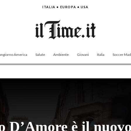
ITALIA • EUROPA • USA
ngiorno America
Salute
Ambiente
Giovani
Italia
Soccer Made
o D’Amore è il nuovo 