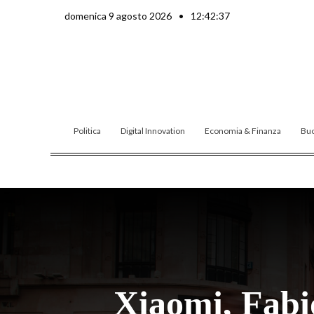
Vai
domenica 9 agosto 2026
•
12:42:39
al
contenuto
Politica
Digital Innovation
Economia & Finanza
Buo
Xiaomi, Fabi