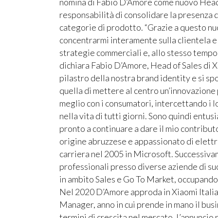
nomina di Fabio D’Amore come nuovo Head o
responsabilità di consolidare la presenza
categorie di prodotto. “Grazie a questo nuo
concentrarmi interamente sulla clientela e
strategie commerciali e, allo stesso tempo,
dichiara Fabio D’Amore, Head of Sales di X
pilastro della nostra brand identity e si sp
quella di mettere al centro un’innovazione p
meglio con i consumatori, intercettando i l
nella vita di tutti giorni. Sono quindi entu
pronto a continuare a dare il mio contribut
origine abruzzese e appassionato di elettr
carriera nel 2005 in Microsoft. Successiv
professionali presso diverse aziende di su
in ambito Sales e Go To Market, occupandosi
Nel 2020 D’Amore approda in Xiaomi Italia 
Manager, anno in cui prende in mano il busi
termini di crescita nel mercato. L’annuncio 