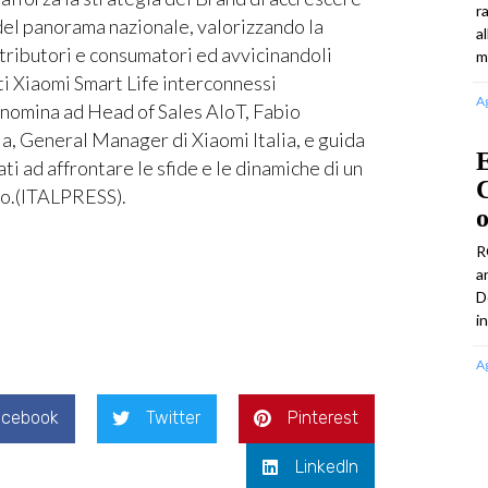
r
 del panorama nazionale, valorizzando la
a
istributori e consumatori ed avvicinandoli
m
i Xiaomi Smart Life interconnessi
A
a nomina ad Head of Sales AIoT, Fabio
, General Manager di Xiaomi Italia, e guida
ti ad affrontare le sfide e le dinamiche di un
C
vo.(ITALPRESS).
R
a
D
i
A
acebook
Twitter
Pinterest
LinkedIn