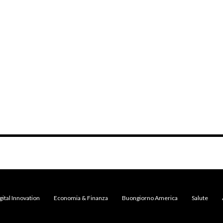
gital Innovation
Economia & Finanza
Buongiorno America
Salute