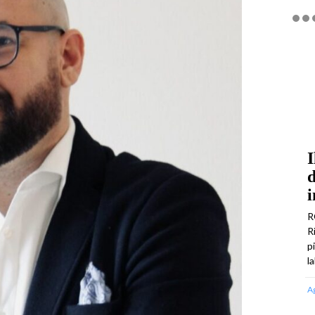
I
d
i
R
R
p
l
A