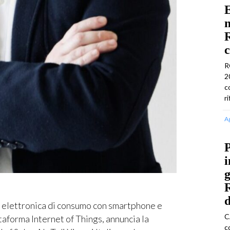
E
n
R
c
R
2
c
r
A
P
i
g
d
elettronica di consumo con smartphone e
C
taforma Internet of Things, annuncia la
c