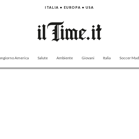
ITALIA • EUROPA • USA
ngiorno America
Salute
Ambiente
Giovani
Italia
Soccer Made