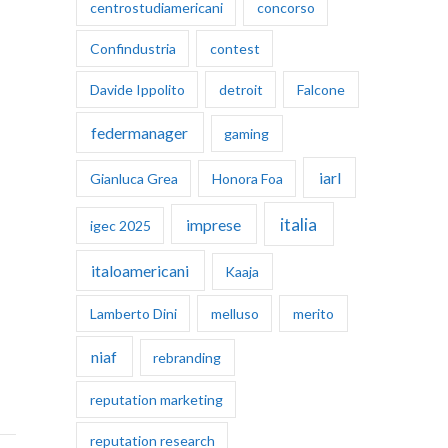
centrostudiamericani
concorso
Confindustria
contest
Davide Ippolito
detroit
Falcone
federmanager
gaming
iarl
Gianluca Grea
Honora Foa
italia
imprese
igec 2025
italoamericani
Kaaja
Lamberto Dini
melluso
merito
niaf
rebranding
reputation marketing
reputation research