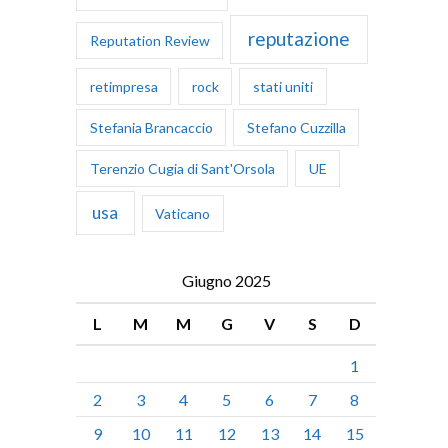
reputazione
Reputation Review
retimpresa
rock
stati uniti
Stefania Brancaccio
Stefano Cuzzilla
Terenzio Cugia di Sant'Orsola
UE
usa
Vaticano
Giugno 2025
L
M
M
G
V
S
D
1
2
3
4
5
6
7
8
9
10
11
12
13
14
15