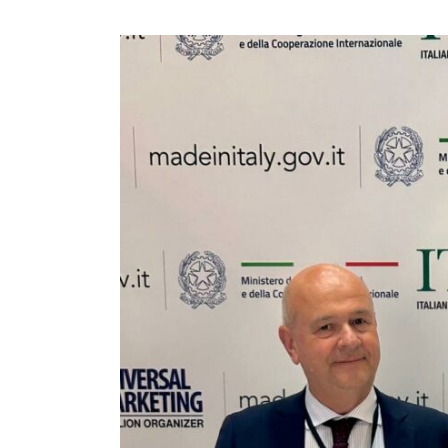
Luciano
D’Aponte
racconta
l’export
agroalimentare
della
Campania