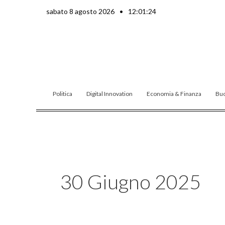
Vai
sabato 8 agosto 2026
•
12:01:26
al
contenuto
Politica
Digital Innovation
Economia & Finanza
Buo
30 Giugno 2025