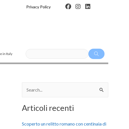
F
I
L
Privacy Policy
a
n
i
c
s
n
e
t
k
b
a
e
o
g
d
o
r
i
k
a
n
m
 in Italy
C
e
Articoli recenti
r
c
Scoperto un relitto romano con centinaia di
a