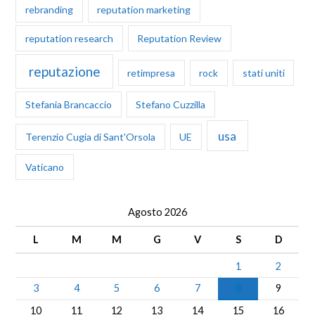
rebranding
reputation marketing
reputation research
Reputation Review
reputazione
retimpresa
rock
stati uniti
Stefania Brancaccio
Stefano Cuzzilla
usa
Terenzio Cugia di Sant'Orsola
UE
Vaticano
Agosto 2026
L
M
M
G
V
S
D
1
2
3
4
5
6
7
8
9
10
11
12
13
14
15
16