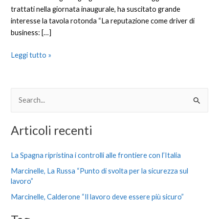
trattati nella giornata inaugurale, ha suscitato grande
interesse la tavola rotonda “La reputazione come driver di
business: […]
Leggi tutto »
C
e
Articoli recenti
r
c
La Spagna ripristina i controlli alle frontiere con l’Italia
a
Marcinelle, La Russa “Punto di svolta per la sicurezza sul
:
lavoro”
Marcinelle, Calderone “Il lavoro deve essere più sicuro”