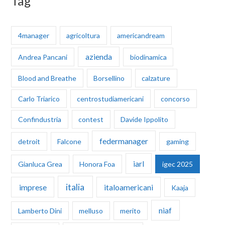
Tag
4manager
agricoltura
americandream
azienda
Andrea Pancani
biodinamica
Blood and Breathe
Borsellino
calzature
Carlo Triarico
centrostudiamericani
concorso
Confindustria
contest
Davide Ippolito
federmanager
detroit
Falcone
gaming
iarl
Gianluca Grea
Honora Foa
igec 2025
italia
imprese
italoamericani
Kaaja
niaf
Lamberto Dini
melluso
merito