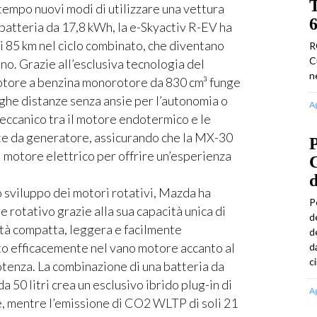
tempo nuovi modi di utilizzare una vettura
6
 batteria da 17,8 kWh, la e-Skyactiv R-EV ha
i 85 km nel ciclo combinato, che diventano
R
C
no. Grazie all’esclusiva tecnologia del
n
otore a benzina monorotore da 830 cm³ funge
ghe distanze senza ansie per l’autonomia o
A
meccanico tra il motore endotermico e le
nte da generatore, assicurando che la MX-30
P
 motore elettrico per offrire un’esperienza
C
d
 sviluppo dei motori rotativi, Mazda ha
P
e rotativo grazie alla sua capacità unica di
d
ità compatta, leggera e facilmente
d
ato efficacemente nel vano motore accanto al
d
c
otenza. La combinazione di una batteria da
 50 litri crea un esclusivo ibrido plug-in di
A
e, mentre l’emissione di CO2 WLTP di soli 21