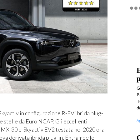
E
p
G
P
T
d
activ in configurazione R-EV ibrida plug-
e stelle da Euro NCAP. Gli eccellenti
A
ria MX-30 e-Skyactiv EV2 testata nel 2020 ora
C
uova derivata ibrida plug-in. Entrambe le