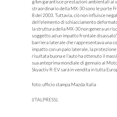
g/km garantisce prestazioni ambientali ai 
straordinario della MX-30 sono le porte F
8 del 2003. Tuttavia, ciò non influisce negat
dell’elemento di schiacciamento deformato 
la struttura della MX-30 non genera un risc
soggetto ad un impatto frontale disassato”, 
barriera laterale che rappresentava una col
impatto con un palo laterale, la protezione 
risultata buona e l’auto ha ottenuto il mas
sua anteprima mondiale di gennaio al Moto
Skyactiv R-EV sarà in vendita in tutta Europ
foto: ufficio stampa Mazda Italia
(ITALPRESS).