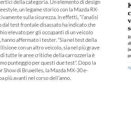
vertici della categoria. Un elemento di design
K
reestyle, un legame storico con la Mazda RX-
c
ivamente sulla sicurezza. In effetti, “l’analisi
v
dal test frontale disassato ha indicato che
hio elevato per gli occupanti di un veicolo
R
hanno affermato i tester. “Sia nel test della
d
lisione con un altro veicolo, sia nel più grave
(
di tutte le aree critiche della carrozzeria è
p
simo punteggio per questi due test”. Dopo la
A
r Show di Bruxelles, la Mazda MX-30 e-
a più avanti nel corso dell’anno.