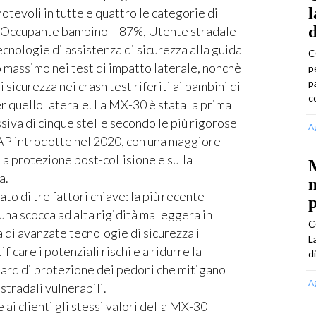
l
tevoli in tutte e quattro le categorie di
d
 Occupante bambino – 87%, Utente stradale
cnologie di assistenza di sicurezza alla guida
C
o massimo nei test di impatto laterale, nonchè
p
p
 sicurezza nei crash test riferiti ai bambini di
c
er quello laterale. La MX-30 è stata la prima
iva di cinque stelle secondo le più rigorose
A
CAP introdotte nel 2020, con una maggiore
la protezione post-collisione e sulla
a.
n
ato di tre fattori chiave: la più recente
p
una scocca ad alta rigidità ma leggera in
C
 di avanzate tecnologie di sicurezza i
L
icare i potenziali rischi e a ridurre la
d
ndard di protezione dei pedoni che mitigano
A
 stradali vulnerabili.
 ai clienti gli stessi valori della MX-30