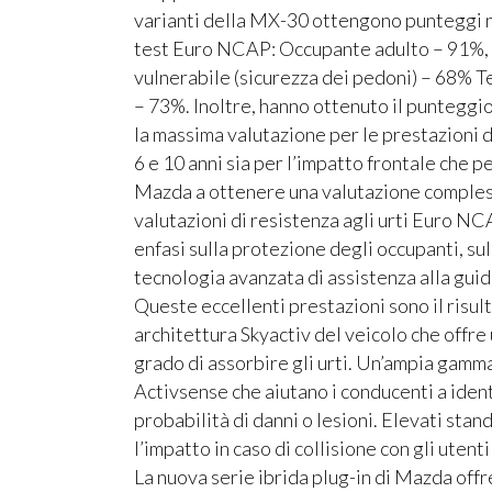
varianti della MX-30 ottengono punteggi no
test Euro NCAP: Occupante adulto – 91%,
vulnerabile (sicurezza dei pedoni) – 68% Te
– 73%. Inoltre, hanno ottenuto il punteggi
la massima valutazione per le prestazioni di
6 e 10 anni sia per l’impatto frontale che p
Mazda a ottenere una valutazione compless
valutazioni di resistenza agli urti Euro N
enfasi sulla protezione degli occupanti, sul
tecnologia avanzata di assistenza alla guid
Queste eccellenti prestazioni sono il risult
architettura Skyactiv del veicolo che offre 
grado di assorbire gli urti. Un’ampia gamma
Activsense che aiutano i conducenti a identif
probabilità di danni o lesioni. Elevati sta
l’impatto in caso di collisione con gli utenti
La nuova serie ibrida plug-in di Mazda offre