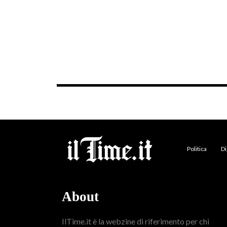
Politica
Di
About
IlTime.it è la webzine di riferimento per chi