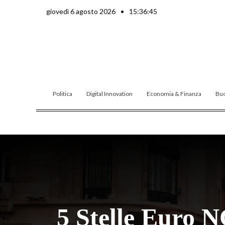
Vai
giovedì 6 agosto 2026
•
15:36:46
al
contenuto
Politica
Digital Innovation
Economia & Finanza
Buo
5 Stelle Euro 