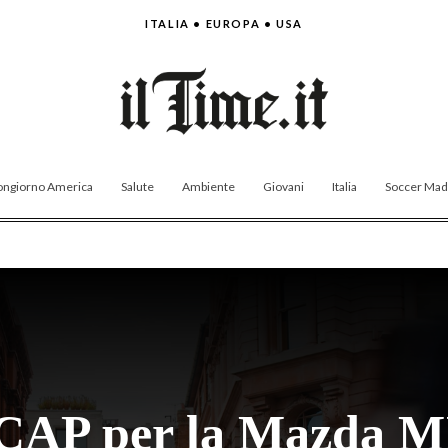
ITALIA • EUROPA • USA
ngiorno America
Salute
Ambiente
Giovani
Italia
Soccer Made
NCAP per la Mazda M