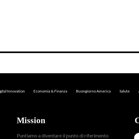
gital Innovation
Economia & Finanza
Buongiorno America
Salute
Mission
C
Puntiamo a diventare il punto di riferimento