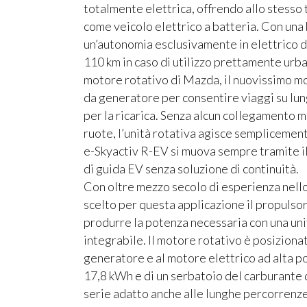
totalmente elettrica, offrendo allo stesso 
come veicolo elettrico a batteria. Con una
un’autonomia esclusivamente in elettrico d
110 km in caso di utilizzo prettamente urba
motore rotativo di Mazda, il nuovissimo m
da generatore per consentire viaggi su lun
per la ricarica. Senza alcun collegamento 
ruote, l’unità rotativa agisce sempliceme
e-Skyactiv R-EV si muova sempre tramite il
di guida EV senza soluzione di continuità.
Con oltre mezzo secolo di esperienza nello
scelto per questa applicazione il propulsor
produrre la potenza necessaria con una un
integrabile. Il motore rotativo è posizion
generatore e al motore elettrico ad alta p
17,8 kWh e di un serbatoio del carburante da
serie adatto anche alle lunghe percorrenz