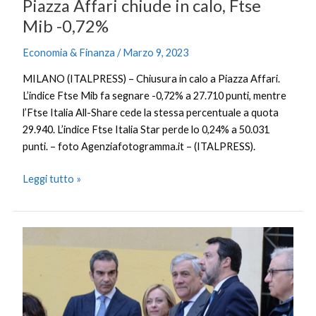
Piazza Affari chiude in calo, Ftse
Mib -0,72%
Economia & Finanza
/
Marzo 9, 2023
MILANO (ITALPRESS) – Chiusura in calo a Piazza Affari.
L’indice Ftse Mib fa segnare -0,72% a 27.710 punti, mentre
l’Ftse Italia All-Share cede la stessa percentuale a quota
29.940. L’indice Ftse Italia Star perde lo 0,24% a 50.031
punti. – foto Agenziafotogramma.it – (ITALPRESS).
Leggi tutto »
Cdm
a
Cutro,
via
libera