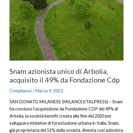
unico
di
Arbolia,
acquisito
il
49%
da
Fondazione
Cdp
Snam azionista unico di Arbolia,
acquisito il 49% da Fondazione Cdp
Compliance
/
Marzo 9, 2023
SAN DONATO MILANESE (MILANO) (ITALPRESS) – Snam
ha concluso l’acquisizione da Fondazione CDP del 49% di
Arbolia, la società benefit creata alla fine del 2020 per
sviluppare iniziative di forestazione urbana in Italia. Snam,
già proprietaria del 51% della società, diventa così azionista