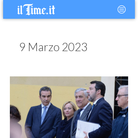
Vai
Main
al
Menu
contenuto
9 Marzo 2023
Via
libera
al
decreto
Migranti,
Meloni
“Sconfiggere
la