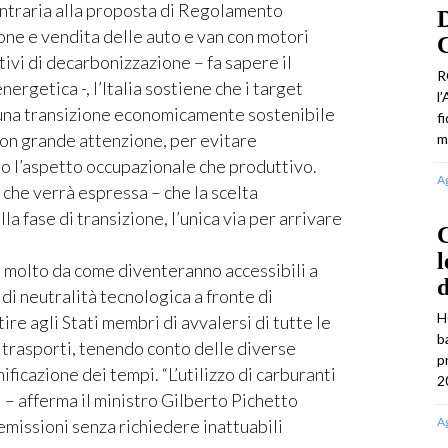
contraria alla proposta di Regolamento
D
ne e vendita delle auto e van con motori
C
tivi di decarbonizzazione – fa sapere il
R
ergetica -, l’Italia sostiene che i target
l
“una transizione economicamente sostenibile
f
con grande attenzione, per evitare
m
to l’aspetto occupazionale che produttivo.
A
e che verrà espressa – che la scelta
a fase di transizione, l’unica via per arrivare
C
l
à molto da come diventeranno accessibili a
di neutralità tecnologica a fronte di
H
re agli Stati membri di avvalersi di tutte le
b
i trasporti, tenendo conto delle diverse
p
ificazione dei tempi. “L’utilizzo di carburanti
2
i – afferma il ministro Gilberto Pichetto
A
 emissioni senza richiedere inattuabili