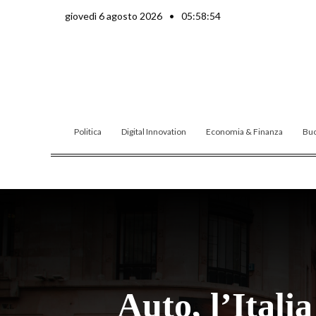
Vai
giovedì 6 agosto 2026
•
05:58:55
al
contenuto
Politica
Digital Innovation
Economia & Finanza
Buo
Auto, l’Itali