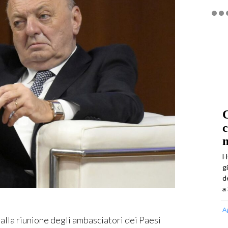
C
m
H
g
d
a 
A
la riunione degli ambasciatori dei Paesi