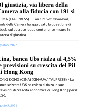
l giustizia, via libera della
amera alla fiducia con 191 sì
OMA (ITALPRESS) – Con 191 voti favorevoli,
’Aula della Camera ha approvato la questione di
iducia sul decreto legge contenente misure in
ateria di giustizia
gosto 5, 2026
ina, banca Ubs rialza al 4,5%
e previsioni su crescita del Pil
di Hong Kong
ONG KONG (CINA) (XINHUA/ITALPRESS) – La
anca svizzera UBS ha rivisto al rialzo le sue
revisioni di crescita economica di Hong Kong per il
026,
gosto 5, 2026