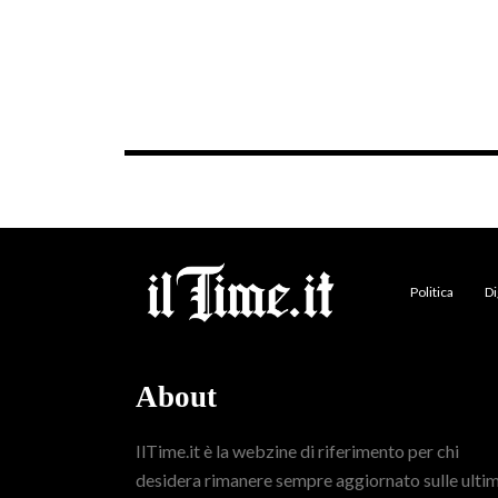
Politica
Di
About
IlTime.it è la webzine di riferimento per chi
desidera rimanere sempre aggiornato sulle ulti