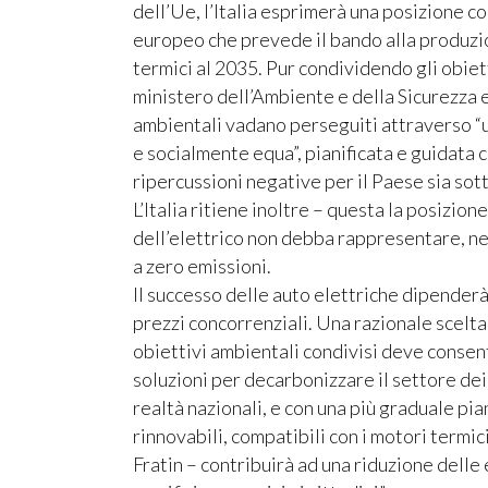
dell’Ue, l’Italia esprimerà una posizione 
europeo che prevede il bando alla produzio
termici al 2035. Pur condividendo gli obiet
ministero dell’Ambiente e della Sicurezza en
ambientali vadano perseguiti attraverso 
e socialmente equa”, pianificata e guidata 
ripercussioni negative per il Paese sia sot
L’Italia ritiene inoltre – questa la posizion
dell’elettrico non debba rappresentare, nell
a zero emissioni.
Il successo delle auto elettriche dipender
prezzi concorrenziali. Una razionale scelta 
obiettivi ambientali condivisi deve consenti
soluzioni per decarbonizzare il settore de
realtà nazionali, e con una più graduale pian
rinnovabili, compatibili con i motori termic
Fratin – contribuirà ad una riduzione delle