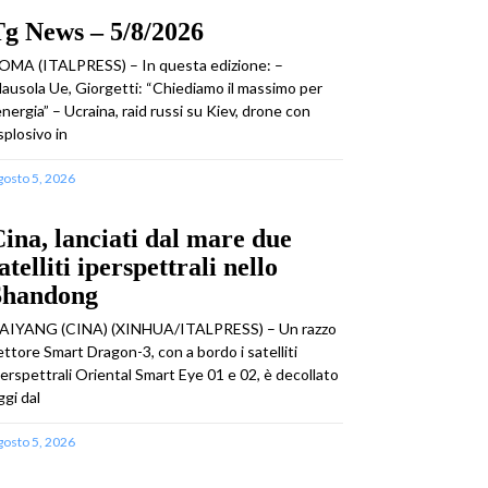
g News – 5/8/2026
OMA (ITALPRESS) – In questa edizione: –
lausola Ue, Giorgetti: “Chiediamo il massimo per
’energia” – Ucraina, raid russi su Kiev, drone con
splosivo in
gosto 5, 2026
ina, lanciati dal mare due
atelliti iperspettrali nello
Shandong
AIYANG (CINA) (XINHUA/ITALPRESS) – Un razzo
ettore Smart Dragon-3, con a bordo i satelliti
perspettrali Oriental Smart Eye 01 e 02, è decollato
ggi dal
gosto 5, 2026