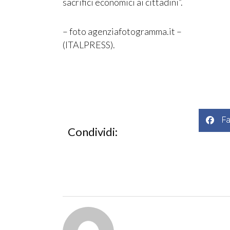
sacrifici economici ai cittadini”.
– foto agenziafotogramma.it –
(ITALPRESS).
F
Condividi: