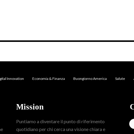
gital Innovation
Economia & Finanza
Buongiorno America
Salute
Mission
C
Puntiamo a diventare il punto di riferimento
me
quotidiano per chi cerca una visione chiara e