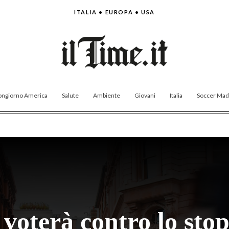
ITALIA • EUROPA • USA
ngiorno America
Salute
Ambiente
Giovani
Italia
Soccer Made
a voterà contro lo sto