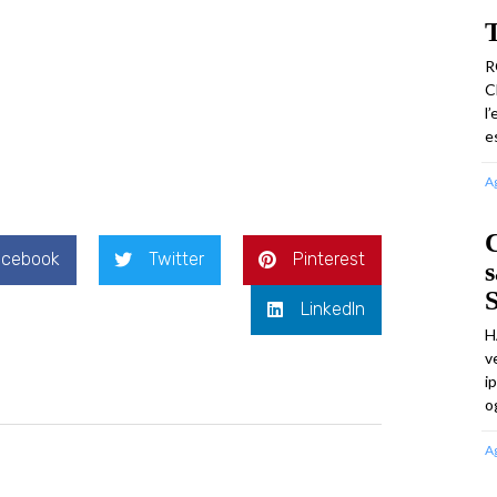
T
R
C
l
e
A
C
acebook
Twitter
Pinterest
s
LinkedIn
H
v
i
o
A