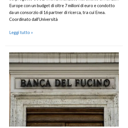
Europe con un budget di oltre 7 milioni di euro e condotto
da un consorzio di 16 partner di ricerca, tra cui Enea.
Coordinato dall’Università
Leggi tutto »
Banca
del
Fucino
completa
nuova
cartolarizzazione
per
493
milioni