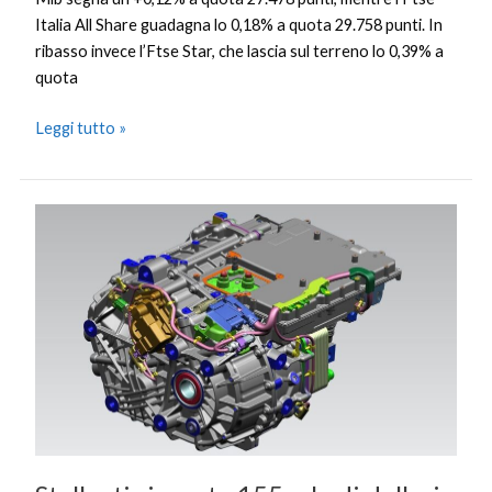
Italia All Share guadagna lo 0,18% a quota 29.758 punti. In
ribasso invece l’Ftse Star, che lascia sul terreno lo 0,39% a
quota
Leggi tutto »
Stellantis
investe
155
mln
di
dollari
a
supporto
elettrificazione
in
Usa