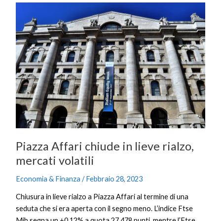
Piazza
Affari
chiude
in
lieve
rialzo,
mercati
volatili
Piazza Affari chiude in lieve rialzo,
mercati volatili
Economia & Finanza
/
Febbraio 28, 2023
Chiusura in lieve rialzo a Piazza Affari al termine di una
seduta che si era aperta con il segno meno. L’indice Ftse
Mib segna un +0,12% a quota 27.478 punti, mentre l’Ftse