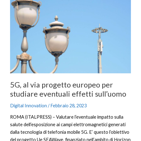
al
via
progetto
europeo
per
studiare
eventuali
effetti
sull’uomo
5G, al via progetto europeo per
studiare eventuali effetti sull’uomo
Digital Innovation
/
Febbraio 28, 2023
ROMA (ITALPRESS) – Valutare l’eventuale impatto sulla
salute dell’esposizione ai campi elettromagnetici generati
dalla tecnologia di telefonia mobile 5G. E’ questo l’obiettivo
del progetto Ue SEAWave, finanziato nell’ambito di Horizon