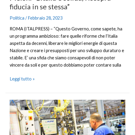
fiducia in se stessa”
Politica
/
Febbraio 28, 2023
ROMA (ITALPRESS) – “Questo Governo, come sapete, ha
un programma ambizioso: fare quelle riforme che l’Italia
aspetta da decenni, liberare le migliori energie di questa
Nazione e creare i presupposti per uno sviluppo duraturo e
stabile. E’ una sfida che siamo consapevoli di non poter
vincere da soli e per questo dobbiamo poter contare sulla
Leggi tutto »
Industria,
nel
2022
fatturato
+18%