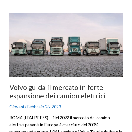
Volvo
guida
il
mercato
in
forte
espansione
dei
camion
elettrici
Volvo guida il mercato in forte
espansione dei camion elettrici
Giovani
/
Febbraio 28, 2023
ROMA (ITALPRESS) – Nel 2022 il mercato dei camion
elettrici pesanti in Europa è cresciuto del 200%
raggiungendo quota 1.041 camion e Volvo Trucks detiene la