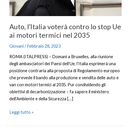
motori
termici
nel
2035
Auto, l’Italia voterà contro lo stop Ue
ai motori termici nel 2035
Giovani
/
Febbraio 28, 2023
ROMA (ITALPRESS) – Domani a Bruxelles, alla riunione
degli ambasciatori dei Paesi dell’Ue, l’Italia esprimerà una
posizione contraria alla proposta di Regolamento europeo
che prevede il bando alla produzione e vendita delle auto e
van con motori termici al 2035. Pur condividendo gli
obiettivi di decarbonizzazione – fa sapere il ministero
dell’Ambiente e della Sicurezza […]
Leggi tutto »