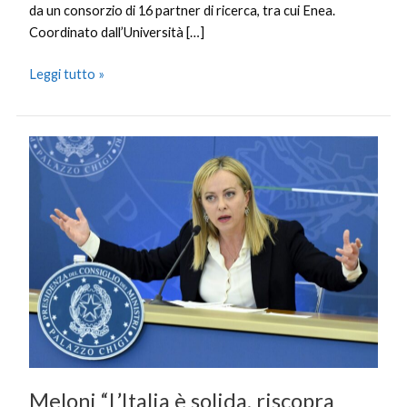
da un consorzio di 16 partner di ricerca, tra cui Enea.
Coordinato dall’Università […]
Leggi tutto »
Meloni
“L’Italia
è
solida,
riscopra
fiducia
in
se
stessa”
Meloni “L’Italia è solida, riscopra