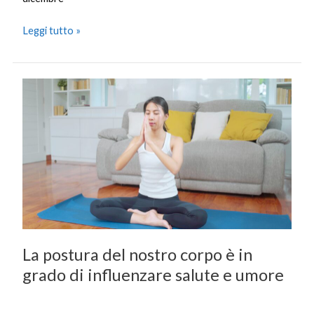
Leggi tutto »
La
postura
del
nostro
corpo
è
in
grado
di
influenzare
La postura del nostro corpo è in
salute
e
grado di influenzare salute e umore
umore
Salute
/
Febbraio 28, 2023