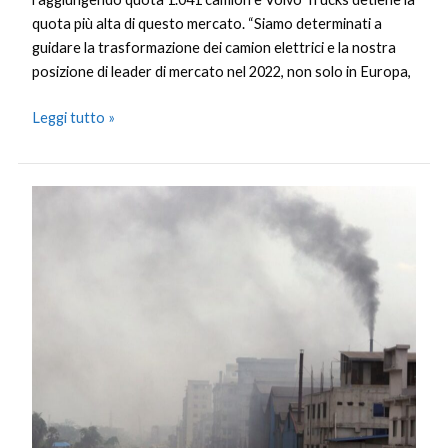
quota più alta di questo mercato. “Siamo determinati a
guidare la trasformazione dei camion elettrici e la nostra
posizione di leader di mercato nel 2022, non solo in Europa,
Leggi tutto »
Inwit
e
Legambiente
monitorano
l’inquinamento
atmosferico