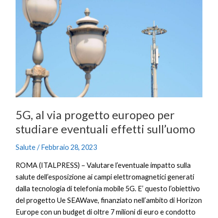
via
progetto
europeo
per
studiare
eventuali
effetti
sull’uomo
5G, al via progetto europeo per
studiare eventuali effetti sull’uomo
Salute
/
Febbraio 28, 2023
ROMA (ITALPRESS) – Valutare l’eventuale impatto sulla
salute dell’esposizione ai campi elettromagnetici generati
dalla tecnologia di telefonia mobile 5G. E’ questo l’obiettivo
del progetto Ue SEAWave, finanziato nell’ambito di Horizon
Europe con un budget di oltre 7 milioni di euro e condotto