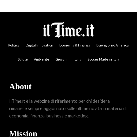
Politica
Digital Innovation
Economia & Finanza
Buongiorno America
Salute
Ambiente
Giovani
Italia
Soccer Made in Italy
About
IlTime.it è la webzine di riferimento per chi desidera
rimanere sempre aggiornato sulle ultime novità in materia di
economia, finanza, business e marketing.
Mission