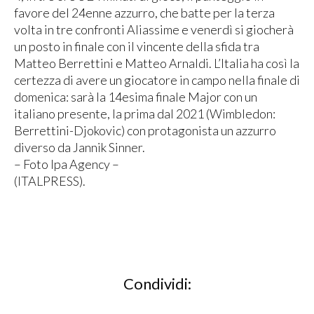
favore del 24enne azzurro, che batte per la terza
volta in tre confronti Aliassime e venerdì si giocherà
un posto in finale con il vincente della sfida tra
Matteo Berrettini e Matteo Arnaldi. L’Italia ha così la
certezza di avere un giocatore in campo nella finale di
domenica: sarà la 14esima finale Major con un
italiano presente, la prima dal 2021 (Wimbledon:
Berrettini-Djokovic) con protagonista un azzurro
diverso da Jannik Sinner.
– Foto Ipa Agency –
(ITALPRESS).
Condividi: