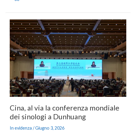
Cina,
al
via
la
conferenza
mondiale
dei
sinologi
a
Dunhuang
Cina, al via la conferenza mondiale
dei sinologi a Dunhuang
In evidenza
/
Giugno 3, 2026