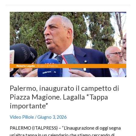
Palermo,
inaugurato
il
campetto
di
Piazza
Magione.
Lagalla
“Tappa
importante”
Palermo, inaugurato il campetto di
Piazza Magione. Lagalla “Tappa
importante”
Video Pillole
/
Giugno 3, 2026
PALERMO (ITALPRESS) – “L’inaugurazione di oggi segna
un’altra tappa in un calendario che stiamo cercando di