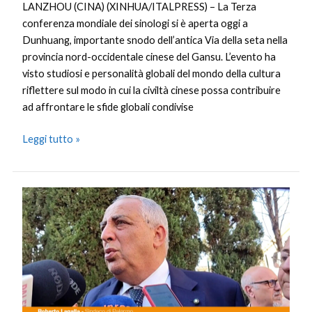
LANZHOU (CINA) (XINHUA/ITALPRESS) – La Terza
conferenza mondiale dei sinologi si è aperta oggi a
Dunhuang, importante snodo dell’antica Via della seta nella
provincia nord-occidentale cinese del Gansu. L’evento ha
visto studiosi e personalità globali del mondo della cultura
riflettere sul modo in cui la civiltà cinese possa contribuire
ad affrontare le sfide globali condivise
Leggi tutto »
Palermo,
inaugurato
il
campetto
di
Piazza
Magione.
Lagalla