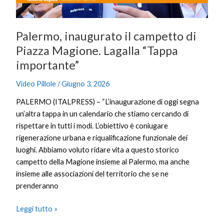
“Tappa
importante”
Palermo, inaugurato il campetto di
Piazza Magione. Lagalla “Tappa
importante”
Video Pillole
/
Giugno 3, 2026
PALERMO (ITALPRESS) – “L’inaugurazione di oggi segna
un’altra tappa in un calendario che stiamo cercando di
rispettare in tutti i modi. L’obiettivo è coniugare
rigenerazione urbana e riqualificazione funzionale dei
luoghi. Abbiamo voluto ridare vita a questo storico
campetto della Magione insieme al Palermo, ma anche
insieme alle associazioni del territorio che se ne
prenderanno
Leggi tutto »