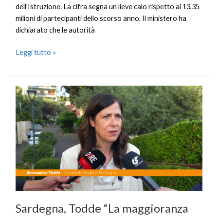
dell’Istruzione. La cifra segna un lieve calo rispetto ai 13,35
milioni di partecipanti dello scorso anno. Il ministero ha
dichiarato che le autorità
Leggi tutto »
Sardegna,
Todde
“La
maggioranza
gode
di
ottima
salute,
confronto
è
Sardegna, Todde “La maggioranza
stato