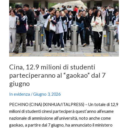
milioni
di
studenti
parteciperanno
al
“gaokao”
dal
7
giugno
Cina, 12.9 milioni di studenti
parteciperanno al “gaokao” dal 7
giugno
In evidenza
/
Giugno 3, 2026
PECHINO (CINA) (XINHUA/ITALPRESS) – Un totale di 12,9
milioni di studenti cinesi parteciperà quest’anno all’esame
nazionale di ammissione all’università, noto anche come
gaokao, a partire dal 7 giugno, ha annunciato il ministero