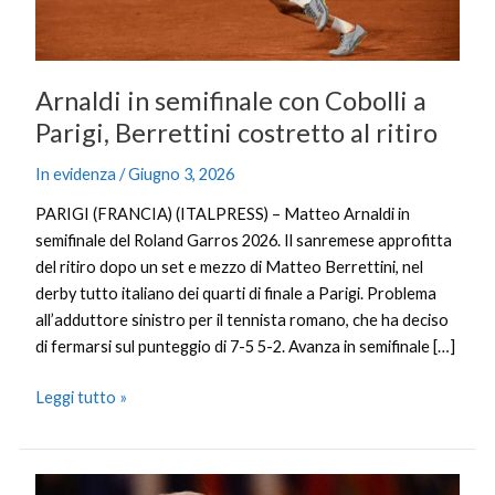
costretto
al
ritiro
Arnaldi in semifinale con Cobolli a
Parigi, Berrettini costretto al ritiro
In evidenza
/
Giugno 3, 2026
PARIGI (FRANCIA) (ITALPRESS) – Matteo Arnaldi in
semifinale del Roland Garros 2026. Il sanremese approfitta
del ritiro dopo un set e mezzo di Matteo Berrettini, nel
derby tutto italiano dei quarti di finale a Parigi. Problema
all’adduttore sinistro per il tennista romano, che ha deciso
di fermarsi sul punteggio di 7-5 5-2. Avanza in semifinale […]
Leggi tutto »
Iran,