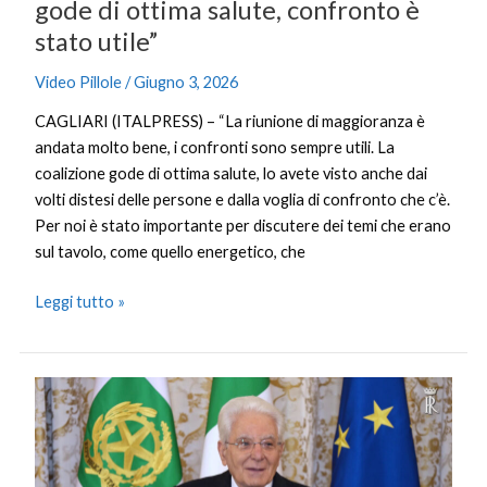
utile”
gode di ottima salute, confronto è
stato utile”
Video Pillole
/
Giugno 3, 2026
CAGLIARI (ITALPRESS) – “La riunione di maggioranza è
andata molto bene, i confronti sono sempre utili. La
coalizione gode di ottima salute, lo avete visto anche dai
volti distesi delle persone e dalla voglia di confronto che c’è.
Per noi è stato importante per discutere dei temi che erano
sul tavolo, come quello energetico, che
Leggi tutto »
Mattarella
“I
Carabinieri
sono