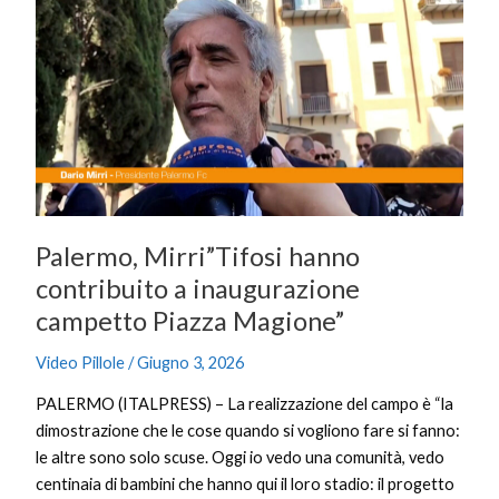
Mirri”Tifosi
hanno
contribuito
a
inaugurazione
campetto
Piazza
Magione”
Palermo, Mirri”Tifosi hanno
contribuito a inaugurazione
campetto Piazza Magione”
Video Pillole
/
Giugno 3, 2026
PALERMO (ITALPRESS) – La realizzazione del campo è “la
dimostrazione che le cose quando si vogliono fare si fanno:
le altre sono solo scuse. Oggi io vedo una comunità, vedo
centinaia di bambini che hanno qui il loro stadio: il progetto