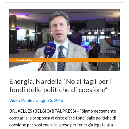
Energia,
Nardella
“No
ai
tagli
per
i
fondi
delle
politiche
Energia, Nardella “No ai tagli per i
di
coesione”
fondi delle politiche di coesione”
Video Pillole
/
Giugno 3, 2026
BRUXELLES (BELGIO) (ITALPRESS) – “Siamo nettamente
contrari alla proposta di distogliere fondi dalle politiche di
coesione per sostenere le spese per l’energia legate alla