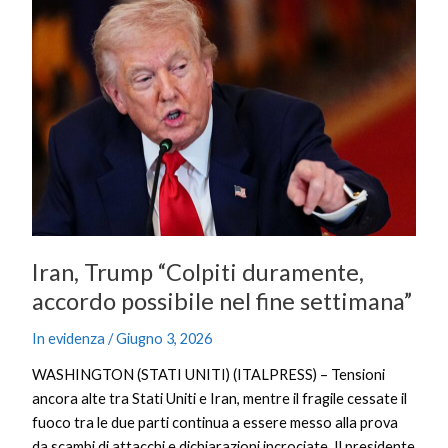
Trump
“Colpiti
duramente,
accordo
possibile
nel
fine
settimana”
Iran, Trump “Colpiti duramente,
accordo possibile nel fine settimana”
In evidenza
/
Giugno 3, 2026
WASHINGTON (STATI UNITI) (ITALPRESS) – Tensioni
ancora alte tra Stati Uniti e Iran, mentre il fragile cessate il
fuoco tra le due parti continua a essere messo alla prova
da scambi di attacchi e dichiarazioni incrociate. Il presidente