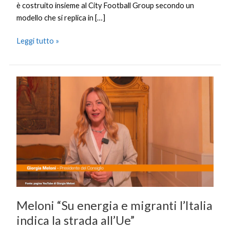
è costruito insieme al City Football Group secondo un
modello che si replica in […]
Leggi tutto »
Meloni
“Su
energia
e
migranti
l’Italia
indica
la
strada
all’Ue”
Meloni “Su energia e migranti l’Italia
indica la strada all’Ue”