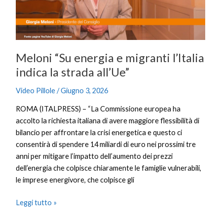
indica
la
strada
all’Ue”
Meloni “Su energia e migranti l’Italia
indica la strada all’Ue”
Video Pillole
/
Giugno 3, 2026
ROMA (ITALPRESS) – “La Commissione europea ha
accolto la richiesta italiana di avere maggiore flessibilità di
bilancio per affrontare la crisi energetica e questo ci
consentirà di spendere 14 miliardi di euro nei prossimi tre
anni per mitigare l’impatto dell’aumento dei prezzi
dell’energia che colpisce chiaramente le famiglie vulnerabili,
le imprese energivore, che colpisce gli
Leggi tutto »