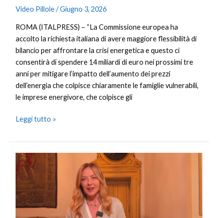
Video Pillole
/
Giugno 3, 2026
ROMA (ITALPRESS) – “La Commissione europea ha
accolto la richiesta italiana di avere maggiore flessibilità di
bilancio per affrontare la crisi energetica e questo ci
consentirà di spendere 14 miliardi di euro nei prossimi tre
anni per mitigare l’impatto dell’aumento dei prezzi
dell’energia che colpisce chiaramente le famiglie vulnerabili,
le imprese energivore, che colpisce gli
Leggi tutto »
Meloni
“Su
energia
e
migranti
l’Italia