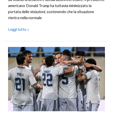
americano Donald Trump ha tuttavia minimizzato la
portata delle violazioni, sostenendo che la situazione
rientra nella normale
Leggi tutto »
L’Italia
di
Baldini
vince
1-
0
in
Lussemburgo,
decide
Esposito