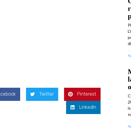
C
r
p
P
L
p
d
A
M
l
o
acebook
Twitter
Pinterest
C
2
LinkedIn
i
s
A