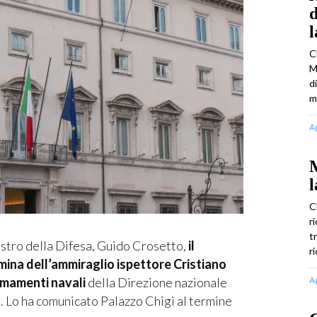
d
C
M
d
m
A
M
l
C
r
t
tro della Difesa, Guido Crosetto,
il
r
omina dell’ammiraglio ispettore Cristiano
armamenti navali
della Direzione nazionale
A
. Lo ha comunicato Palazzo Chigi al termine