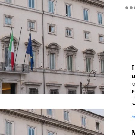
L
a
M
P
“
n
A
M