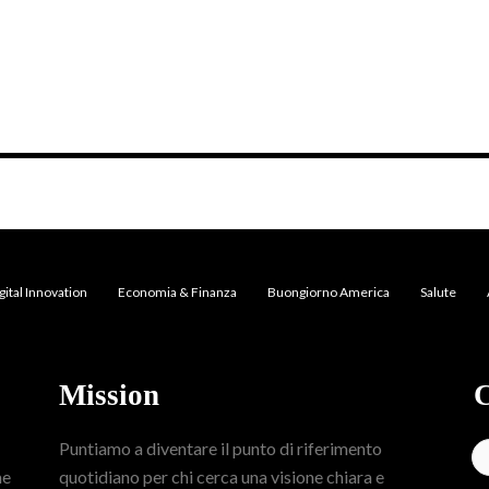
gital Innovation
Economia & Finanza
Buongiorno America
Salute
Mission
C
Puntiamo a diventare il punto di riferimento
me
quotidiano per chi cerca una visione chiara e