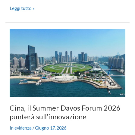
Leggi tutto »
Cina,
il
Summer
Davos
Forum
2026
punterà
sull’innovazione
Cina, il Summer Davos Forum 2026
punterà sull’innovazione
In evidenza
/
Giugno 17, 2026