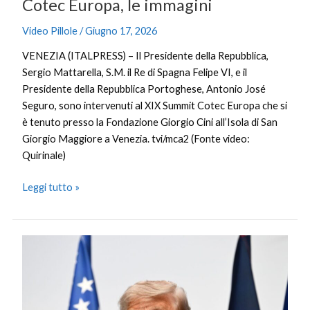
Cotec Europa, le immagini
Video Pillole
/
Giugno 17, 2026
VENEZIA (ITALPRESS) – Il Presidente della Repubblica,
Sergio Mattarella, S.M. il Re di Spagna Felipe VI, e il
Presidente della Repubblica Portoghese, Antonio José
Seguro, sono intervenuti al XIX Summit Cotec Europa che si
è tenuto presso la Fondazione Giorgio Cini all’Isola di San
Giorgio Maggiore a Venezia. tvi/mca2 (Fonte video:
Quirinale)
Leggi tutto »
Trump
al
G7
“L’accordo
con