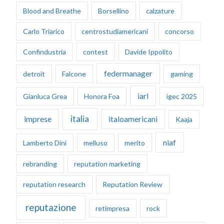
Blood and Breathe
Borsellino
calzature
Carlo Triarico
centrostudiamericani
concorso
Confindustria
contest
Davide Ippolito
federmanager
detroit
Falcone
gaming
iarl
Gianluca Grea
Honora Foa
igec 2025
italia
imprese
italoamericani
Kaaja
niaf
Lamberto Dini
melluso
merito
rebranding
reputation marketing
reputation research
Reputation Review
reputazione
retimpresa
rock