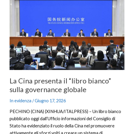
Cina
presenta
il
“libro
bianco”
sulla
governance
globale
La Cina presenta il “libro bianco”
sulla governance globale
In evidenza
/
Giugno 17, 2026
PECHINO (CINA) (XINHUA/ITALPRESS) – Un libro bianco
pubblicato oggi dall’Ufficio informazioni del Consiglio di
Stato ha evidenziato il ruolo della Cina nel promuovere
attivamente gli sforzi volti a creare un sistema di