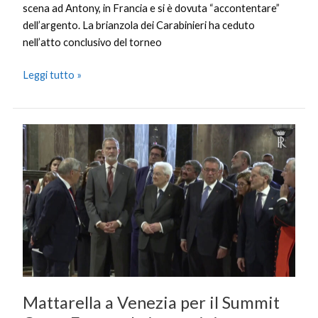
scena ad Antony, in Francia e si è dovuta “accontentare”
dell’argento. La brianzola dei Carabinieri ha ceduto
nell’atto conclusivo del torneo
Leggi tutto »
Mattarella
a
Venezia
per
il
Summit
Cotec
Europa,
le
immagini
Mattarella a Venezia per il Summit