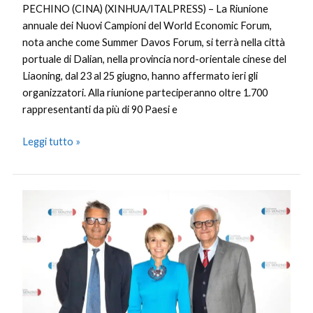
PECHINO (CINA) (XINHUA/ITALPRESS) – La Riunione
annuale dei Nuovi Campioni del World Economic Forum,
nota anche come Summer Davos Forum, si terrà nella città
portuale di Dalian, nella provincia nord-orientale cinese del
Liaoning, dal 23 al 25 giugno, hanno affermato ieri gli
organizzatori. Alla riunione parteciperanno oltre 1.700
rappresentanti da più di 90 Paesi e
Leggi tutto »
Fondazione
Ieo-
Monzino
Ets,
rinnovato
il
Cda: