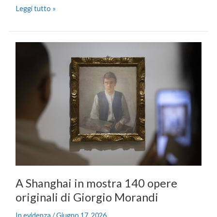
Leggi tutto »
A
Shanghai
in
mostra
140
opere
originali
di
Giorgio
Morandi
A Shanghai in mostra 140 opere
originali di Giorgio Morandi
In evidenza
/
Giugno 17, 2026