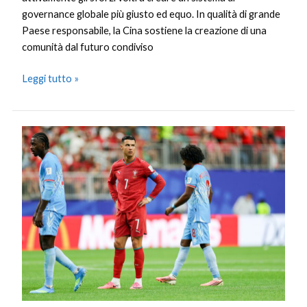
governance globale più giusto ed equo. In qualità di grande
Paese responsabile, la Cina sostiene la creazione di una
comunità dal futuro condiviso
Leggi tutto »
Falsa
partenza
Portogallo,
solo
1-
1
contro
la
Repubblica
Democratica
del