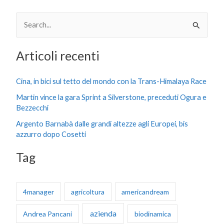
C
e
Articoli recenti
r
c
Cina, in bici sul tetto del mondo con la Trans-Himalaya Race
a
Martin vince la gara Sprint a Silverstone, preceduti Ogura e
:
Bezzecchi
Argento Barnabà dalle grandi altezze agli Europei, bis
azzurro dopo Cosetti
Tag
4manager
agricoltura
americandream
azienda
Andrea Pancani
biodinamica