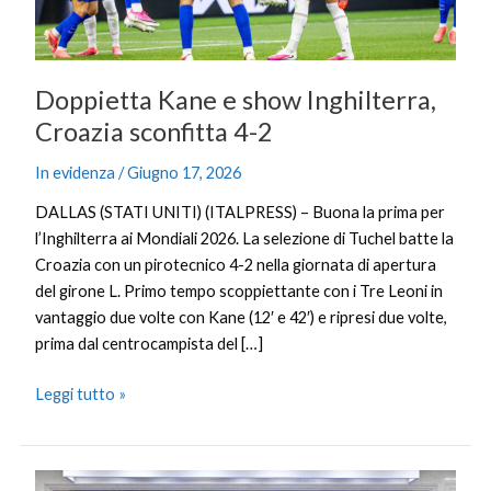
2
Doppietta Kane e show Inghilterra,
Croazia sconfitta 4-2
In evidenza
/
Giugno 17, 2026
DALLAS (STATI UNITI) (ITALPRESS) – Buona la prima per
l’Inghilterra ai Mondiali 2026. La selezione di Tuchel batte la
Croazia con un pirotecnico 4-2 nella giornata di apertura
del girone L. Primo tempo scoppiettante con i Tre Leoni in
vantaggio due volte con Kane (12′ e 42′) e ripresi due volte,
prima dal centrocampista del […]
Leggi tutto »
La