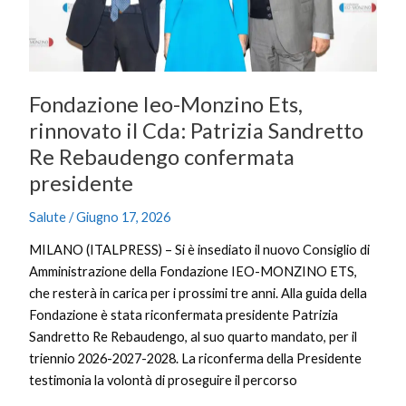
Patrizia
Sandretto
Re
Rebaudengo
confermata
Fondazione Ieo-Monzino Ets,
presidente
rinnovato il Cda: Patrizia Sandretto
Re Rebaudengo confermata
presidente
Salute
/
Giugno 17, 2026
MILANO (ITALPRESS) – Si è insediato il nuovo Consiglio di
Amministrazione della Fondazione IEO-MONZINO ETS,
che resterà in carica per i prossimi tre anni. Alla guida della
Fondazione è stata riconfermata presidente Patrizia
Sandretto Re Rebaudengo, al suo quarto mandato, per il
triennio 2026-2027-2028. La riconferma della Presidente
testimonia la volontà di proseguire il percorso