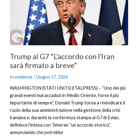
l’Iran
sarà
firmato
a
breve”
Trump al G7 “L’accordo con l’Iran
sarà firmato a breve”
In evidenza
/
Giugno 17, 2026
WASHINGTON (STATI UNITI) (ITALPRESS) – “Uno dei più
grandi eventi mai accaduti in Medio Oriente, forse il più
importante di sempre”. Donald Trump torna a rivendicare il
ruolo della sua amministrazione nella gestione della crisi
iraniana e, durante la conferenza stampa al G7 di Evian,
definisce l’intesa con Teheran “un accordo storico”,
annunciando che potrebbe