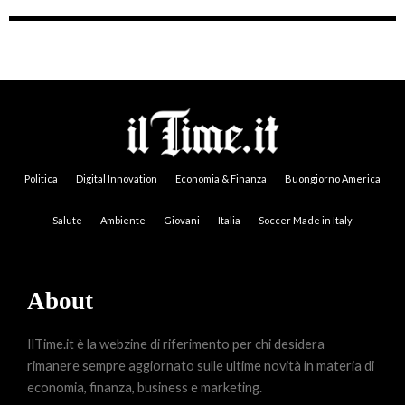
Politica
Digital Innovation
Economia & Finanza
Buongiorno America
Salute
Ambiente
Giovani
Italia
Soccer Made in Italy
About
IlTime.it è la webzine di riferimento per chi desidera
rimanere sempre aggiornato sulle ultime novità in materia di
economia, finanza, business e marketing.