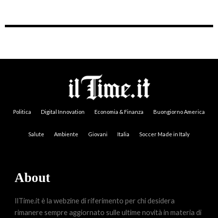
Politica
Digital Innovation
Economia & Finanza
Buongiorno America
Salute
Ambiente
Giovani
Italia
Soccer Made in Italy
About
IlTime.it è la webzine di riferimento per chi desidera
rimanere sempre aggiornato sulle ultime novità in materia di