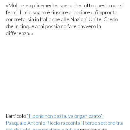
«Molto semplicemente, spero che tutto questo non si
fermi. Il mio sogno è riuscire a lasciare un’impronta
concreta, sia in Italia che alle Nazioni Unite. Credo
che in cinque anni possiamo fare davvero la
differenza. »
L’articolo
“Il bene non basta, va organizzato”:
Pasquale Antonio Riccio racconta il terzo settore tra
solidarietà, prevenzione e futuro
proviene da