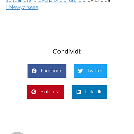
IlNewyorkese
.
Condividi:
Facebook
Twitter
Pinterest
LinkedIn