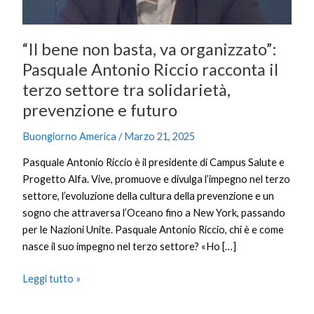
Riccio
racconta
il
“Il bene non basta, va organizzato”:
terzo
Pasquale Antonio Riccio racconta il
settore
tra
terzo settore tra solidarietà,
solidarietà,
prevenzione e futuro
prevenzione
e
Buongiorno America
/
Marzo 21, 2025
futuro
Pasquale Antonio Riccio è il presidente di Campus Salute e
Progetto Alfa. Vive, promuove e divulga l’impegno nel terzo
settore, l’evoluzione della cultura della prevenzione e un
sogno che attraversa l’Oceano fino a New York, passando
per le Nazioni Unite. Pasquale Antonio Riccio, chi è e come
nasce il suo impegno nel terzo settore? «Ho […]
Leggi tutto »