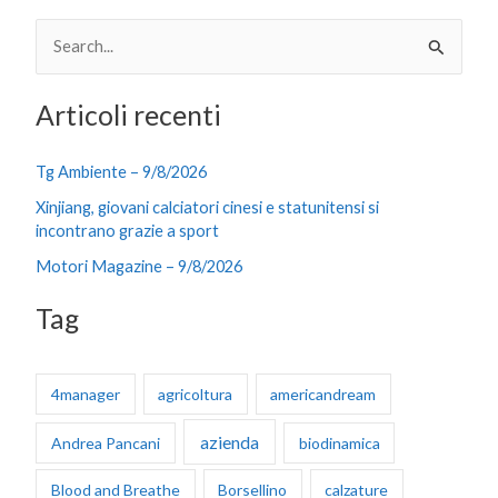
C
e
Articoli recenti
r
c
Tg Ambiente – 9/8/2026
a
Xinjiang, giovani calciatori cinesi e statunitensi si
:
incontrano grazie a sport
Motori Magazine – 9/8/2026
Tag
4manager
agricoltura
americandream
azienda
Andrea Pancani
biodinamica
Blood and Breathe
Borsellino
calzature