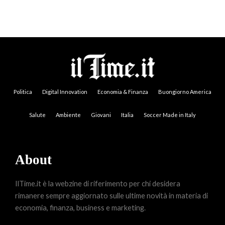
Politica
Digital Innovation
Economia & Finanza
Buongiorno America
Salute
Ambiente
Giovani
Italia
Soccer Made in Italy
About
IlTime.it è la webzine di riferimento per chi desidera
rimanere sempre aggiornato sulle ultime novità in materia di
economia, finanza, business e marketing.