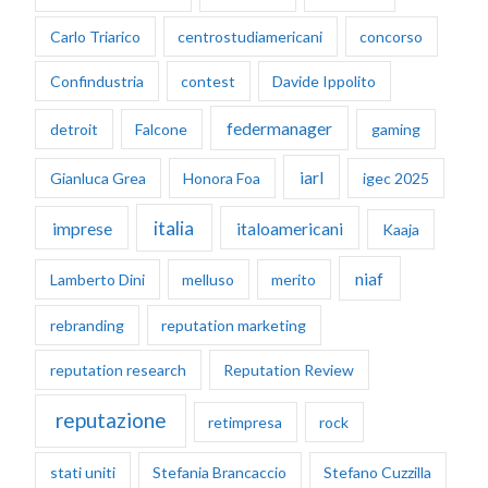
Carlo Triarico
centrostudiamericani
concorso
Confindustria
contest
Davide Ippolito
federmanager
detroit
Falcone
gaming
iarl
Gianluca Grea
Honora Foa
igec 2025
italia
imprese
italoamericani
Kaaja
niaf
Lamberto Dini
melluso
merito
rebranding
reputation marketing
reputation research
Reputation Review
reputazione
retimpresa
rock
stati uniti
Stefania Brancaccio
Stefano Cuzzilla