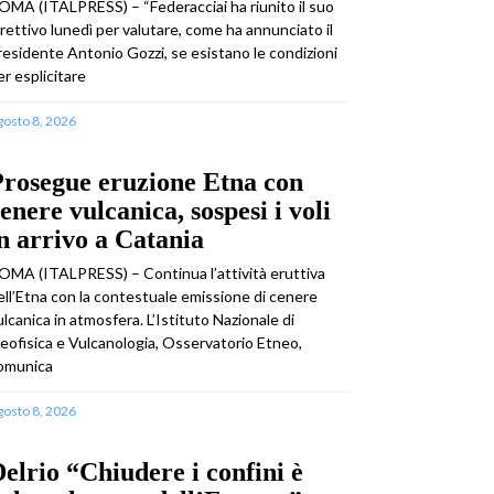
OMA (ITALPRESS) – “Federacciai ha riunito il suo
irettivo lunedì per valutare, come ha annunciato il
residente Antonio Gozzi, se esistano le condizioni
er esplicitare
gosto 8, 2026
rosegue eruzione Etna con
enere vulcanica, sospesi i voli
n arrivo a Catania
OMA (ITALPRESS) – Continua l’attività eruttiva
ell’Etna con la contestuale emissione di cenere
ulcanica in atmosfera. L’Istituto Nazionale di
eofisica e Vulcanologia, Osservatorio Etneo,
omunica
gosto 8, 2026
elrio “Chiudere i confini è