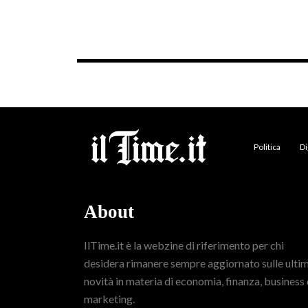
Politica
Di
About
IlTime.it è la webzine di riferimento per chi
desidera rimanere sempre aggiornato sulle ulti
novità in materia di economia, finanza, business 
marketing.