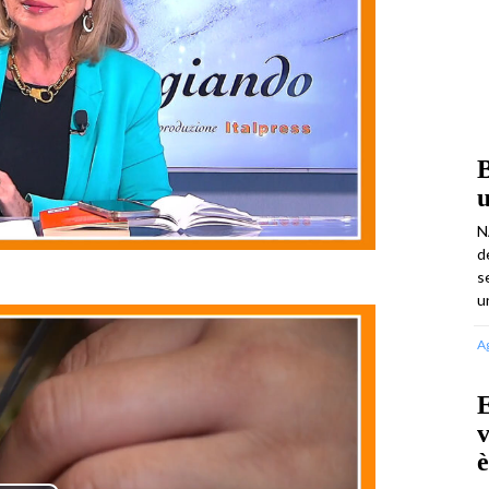
B
u
N
d
s
u
A
E
v
è