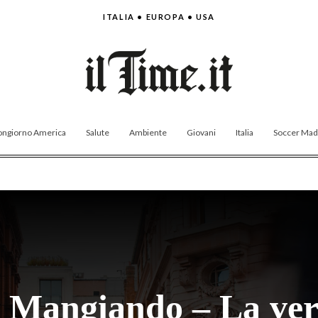
ITALIA • EUROPA • USA
ngiorno America
Salute
Ambiente
Giovani
Italia
Soccer Made
 Mangiando – La versa