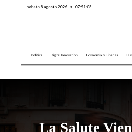
Vai
sabato 8 agosto 2026
•
07:51:10
al
contenuto
Politica
Digital Innovation
Economia & Finanza
Buo
La Salute Vien