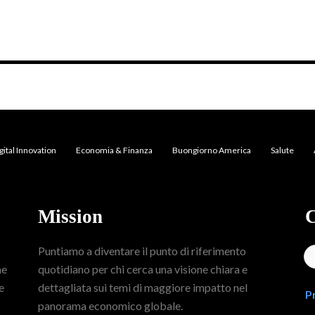
gital Innovation
Economia & Finanza
Buongiorno America
Salute
Mission
C
Puntiamo a diventare il punto di riferimento
me
quotidiano per chi cerca una visione chiara e
e
dettagliata sui temi di maggiore impatto nel
P
panorama economico globale.