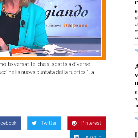
c
R
a
c
e
c
A
olto versatile, che si adatta a diverse
A
ci nella nuova puntata della rubrica “La
v
K
r
m
A
acebook
Twitter
Pinterest
L
LinkedIn