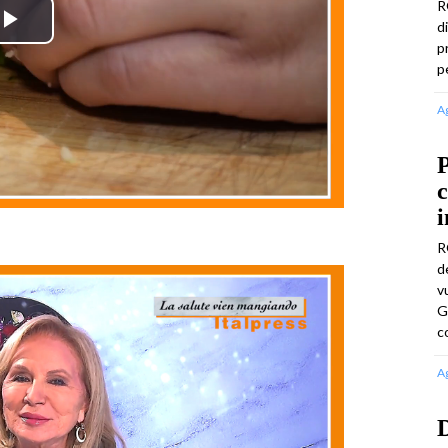
R
d
Play
p
p
Video
A
P
c
i
R
d
v
G
c
A
D