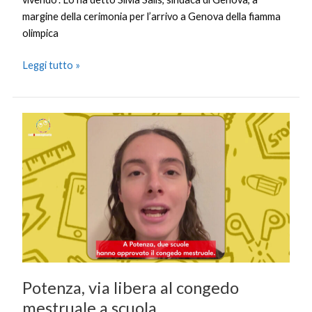
margine della cerimonia per l’arrivo a Genova della fiamma
olimpica
Leggi tutto »
Potenza,
via
libera
al
congedo
mestruale
a
scuola
Potenza, via libera al congedo
mestruale a scuola