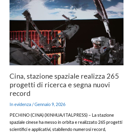
spaziale
realizza
265
progetti
di
ricerca
e
segna
nuovi
record
Cina, stazione spaziale realizza 265
progetti di ricerca e segna nuovi
record
In evidenza
/
Gennaio 9, 2026
PECHINO (CINA) (XINHUA/ITALPRESS) – La stazione
spaziale cinese ha messo in orbita e realizzato 265 progetti
scientifici e applicativi, stabilendo numerosi record,