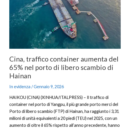
del
65%
nel
porto
di
libero
scambio
di
Cina, traffico container aumenta del
Hainan
65% nel porto di libero scambio di
Hainan
In evidenza
/
Gennaio 9, 2026
HAIKOU (CINA) (XINHUA/ITALPRESS) – Il traffico di
container nel porto di Yangpu, il più grande porto merci del
Porto di libero scambio (FTP) di Hainan, ha raggiunto i 3,31
milioni di unità equivalenti a 20 piedi (TEU) nel 2025, con un
aumento di oltre il 65% rispetto all’anno precedente, hanno