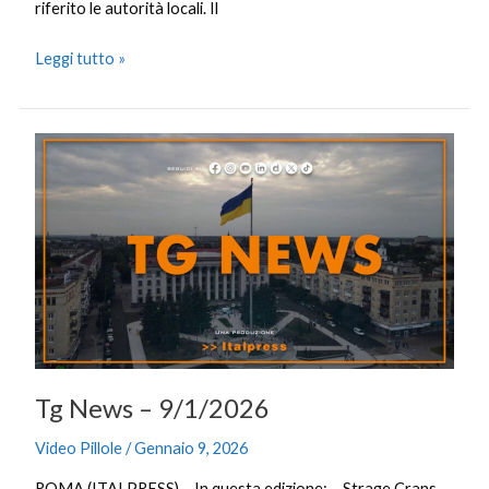
riferito le autorità locali. Il
Leggi tutto »
Tg
News
–
9/1/2026
Tg News – 9/1/2026
Video Pillole
/
Gennaio 9, 2026
ROMA (ITALPRESS) – In questa edizione: – Strage Crans