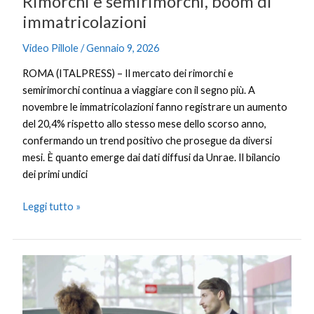
Rimorchi e semirimorchi, boom di
immatricolazioni
Video Pillole
/
Gennaio 9, 2026
ROMA (ITALPRESS) – Il mercato dei rimorchi e
semirimorchi continua a viaggiare con il segno più. A
novembre le immatricolazioni fanno registrare un aumento
del 20,4% rispetto allo stesso mese dello scorso anno,
confermando un trend positivo che prosegue da diversi
mesi. È quanto emerge dai dati diffusi da Unrae. Il bilancio
dei primi undici
Leggi tutto »
2025
positivo
per
il