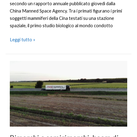
secondo un rapporto annuale pubblicato giovedì dalla
China Manned Space Agency. Tra i primati figurano i primi
soggetti mammiferi della Cina testati su una stazione
spaziale, il primo studio biologico al mondo condotto
Leggi tutto »
Rimorchi
e
semirimorchi,
boom
di
immatricolazioni