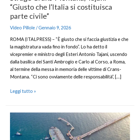
“Giusto che l’Italia si costituisca
parte civile”
Video Pillole
/
Gennaio 9, 2026
ROMA (ITALPRESS) – “È giusto che si faccia giustizia e che
la magistratura vada fino in fondo”. Lo ha detto il
vicepremier e ministro degli Esteri Antonio Tajani, uscendo
dalla basilica dei Santi Ambrogio e Carlo al Corso, a Roma,
al termine della messa in memoria delle vittime di Crans-
Montana. “Ci sono ovviamente delle responsabilità”, […]
Leggi tutto »
Cina,
traffico
container
aumenta