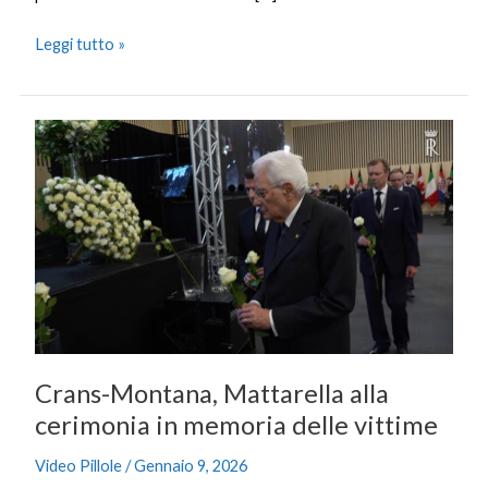
Leggi tutto »
Crans-
Montana,
Mattarella
alla
cerimonia
in
memoria
delle
vittime
Crans-Montana, Mattarella alla
cerimonia in memoria delle vittime
Video Pillole
/
Gennaio 9, 2026