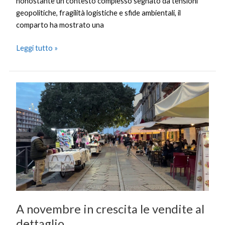
nonostante un contesto complesso segnato da tensioni
geopolitiche, fragilità logistiche e sfide ambientali, il
comparto ha mostrato una
Leggi tutto »
A
novembre
in
crescita
le
vendite
al
dettaglio
A novembre in crescita le vendite al
dettaglio