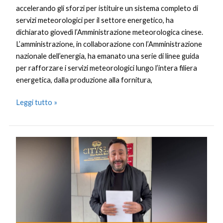
accelerando gli sforzi per istituire un sistema completo di
servizi meteorologici per il settore energetico, ha
dichiarato giovedì l’Amministrazione meteorologica cinese.
L’amministrazione, in collaborazione con l’Amministrazione
nazionale dell’energia, ha emanato una serie di linee guida
per rafforzare i servizi meteorologici lungo l’intera filiera
energetica, dalla produzione alla fornitura,
Leggi tutto »
Locale
vietato
ai
“Maranza”,
a
Palermo
la