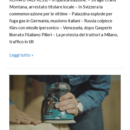
Montana, arrestato titolare locale – In Svizzera la
commemorazione per le vittime – Palazzina esplode per
fuga gas in Germania, muoiono italiani – Russia colpisce
Kiev con missile ipersonico – Venezuela, dopo Gasperin
liberato l’italiano Pilieri – La protesta dei trattori a Milano,
traffico in tilt
Leggi tutto »
Disoccupazione
in
lieve
crescita
nell’Eurozona