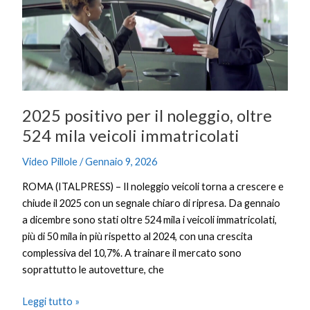
noleggio,
oltre
524
mila
veicoli
immatricolati
2025 positivo per il noleggio, oltre
524 mila veicoli immatricolati
Video Pillole
/
Gennaio 9, 2026
ROMA (ITALPRESS) – Il noleggio veicoli torna a crescere e
chiude il 2025 con un segnale chiaro di ripresa. Da gennaio
a dicembre sono stati oltre 524 mila i veicoli immatricolati,
più di 50 mila in più rispetto al 2024, con una crescita
complessiva del 10,7%. A trainare il mercato sono
soprattutto le autovetture, che
Leggi tutto »