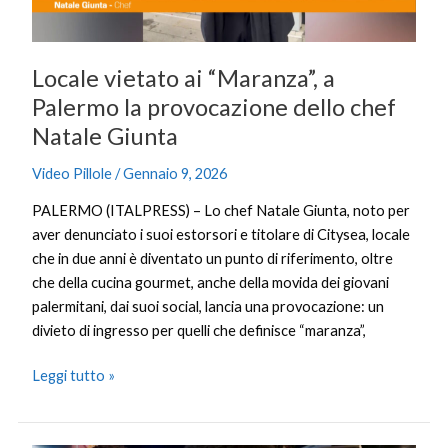
provocazione
dello
chef
Locale vietato ai “Maranza”, a
Natale
Giunta
Palermo la provocazione dello chef
Natale Giunta
Video Pillole
/
Gennaio 9, 2026
PALERMO (ITALPRESS) – Lo chef Natale Giunta, noto per
aver denunciato i suoi estorsori e titolare di Citysea, locale
che in due anni è diventato un punto di riferimento, oltre
che della cucina gourmet, anche della movida dei giovani
palermitani, dai suoi social, lancia una provocazione: un
divieto di ingresso per quelli che definisce “maranza”,
Leggi tutto »