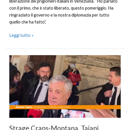
liberazione dei prigionieri italiani in Venezuela. “Ho parlato
con il primo, che è stato liberato, questo pomeriggio. Ha
ringraziato il governo e la nostra diplomazia per tutto
quello che ha fatto”,
Leggi tutto »
Strage
Crans-
Montana,
Tajani
“Giusto
che
l’Italia
si
costituisca
parte
Strage Crans-Montana, Tajani
civile”