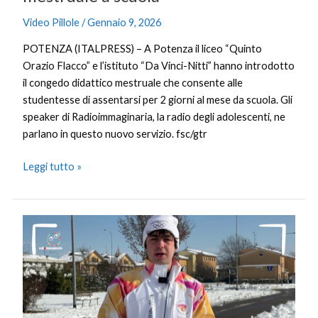
Video Pillole
/
Gennaio 9, 2026
POTENZA (ITALPRESS) – A Potenza il liceo “Quinto
Orazio Flacco” e l’istituto “Da Vinci-Nitti” hanno introdotto
il congedo didattico mestruale che consente alle
studentesse di assentarsi per 2 giorni al mese da scuola. Gli
speaker di Radioimmaginaria, la radio degli adolescenti, ne
parlano in questo nuovo servizio. fsc/gtr
Leggi tutto »
Crans
Montana,
una
staffetta
olimpica
dedicata