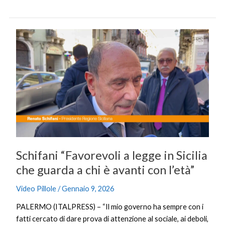
Schifani
“Favorevoli
a
legge
in
Sicilia
che
guarda
a
chi
Schifani “Favorevoli a legge in Sicilia
è
avanti
che guarda a chi è avanti con l’età”
con
Video Pillole
/
Gennaio 9, 2026
l’età”
PALERMO (ITALPRESS) – “Il mio governo ha sempre con i
fatti cercato di dare prova di attenzione al sociale, ai deboli,