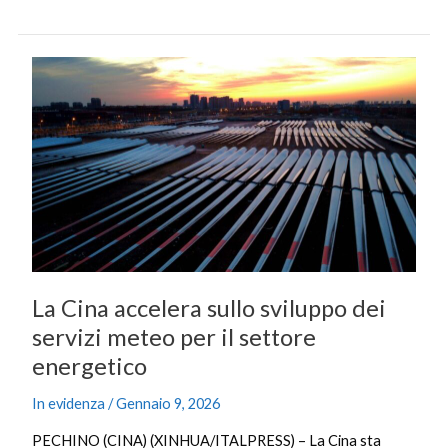
La
Cina
accelera
sullo
sviluppo
dei
servizi
meteo
per
il
La Cina accelera sullo sviluppo dei
settore
energetico
servizi meteo per il settore
energetico
In evidenza
/
Gennaio 9, 2026
PECHINO (CINA) (XINHUA/ITALPRESS) – La Cina sta