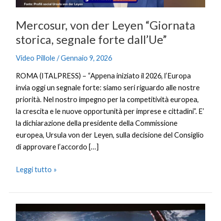
dall’Ue”
Mercosur, von der Leyen “Giornata
storica, segnale forte dall’Ue”
Video Pillole
/
Gennaio 9, 2026
ROMA (ITALPRESS) – “Appena iniziato il 2026, l’Europa
invia oggi un segnale forte: siamo seri riguardo alle nostre
priorità. Nel nostro impegno per la competitività europea,
la crescita e le nuove opportunità per imprese e cittadini”. E’
la dichiarazione della presidente della Commissione
europea, Ursula von der Leyen, sulla decisione del Consiglio
di approvare l’accordo […]
Leggi tutto »
Cina,
stazione