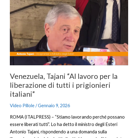
Venezuela,
Tajani
“Al
lavoro
per
la
liberazione
di
tutti
i
Venezuela, Tajani “Al lavoro per la
prigionieri
italiani”
liberazione di tutti i prigionieri
italiani”
Video Pillole
/
Gennaio 9, 2026
ROMA (ITALPRESS) – “Stiamo lavorando perché possano
essere liberati tutti”. Lo ha detto il ministro degli Esteri
Antonio Tajani, rispondendo a una domanda sulla