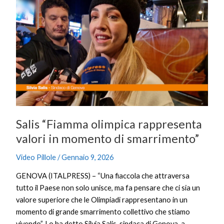
Salis
“Fiamma
olimpica
rappresenta
valori
in
momento
di
smarrimento”
Salis “Fiamma olimpica rappresenta
valori in momento di smarrimento”
Video Pillole
/
Gennaio 9, 2026
GENOVA (ITALPRESS) – “Una fiaccola che attraversa
tutto il Paese non solo unisce, ma fa pensare che ci sia un
valore superiore che le Olimpiadi rappresentano in un
momento di grande smarrimento collettivo che stiamo
vivendo”. Lo ha detto Silvia Salis, sindaca di Genova, a