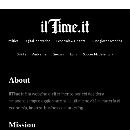
Politica
Digital Innovation
Economia & Finanza
Buongiorno America
Salute
Ambiente
Giovani
Italia
Soccer Made in Italy
About
IlTime.it è la webzine di riferimento per chi desidera
rimanere sempre aggiornato sulle ultime novità in materia di
economia, finanza, business e marketing.
Mission