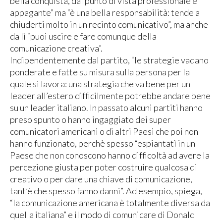
bella conquista, dal punto di vista professionale è
appagante” ma “è una bella responsabilità: tende a
chiuderti molto in un recinto comunicativo”, ma anche
da lì “puoi uscire e fare comunque della
comunicazione creativa”.
Indipendentemente dal partito, “le strategie vadano
ponderate e fatte su misura sulla persona per la
quale si lavora: una strategia che va bene per un
leader all’estero difficilmente potrebbe andare bene
su un leader italiano. In passato alcuni partiti hanno
preso spunto o hanno ingaggiato dei super
comunicatori americani o di altri Paesi che poi non
hanno funzionato, perchè spesso “espiantatì in un
Paese che non conoscono hanno difficoltà ad avere la
percezione giusta per poter costruire qualcosa di
creativo o per dare una chiave di comunicazione,
tant’è che spesso fanno danni”. Ad esempio, spiega,
“la comunicazione americana è totalmente diversa da
quella italiana” e il modo di comunicare di Donald