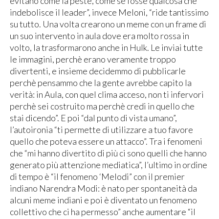
evitano come la peste, come se fosse qualcosa che
indebolisce il leader”, invece Meloni, “ride tantissimo
su tutto. Una volta crearono un meme con un frame di
un suo intervento in aula dove era molto rossa in
volto, la trasformarono anche in Hulk. Le inviai tutte
le immagini, perchè erano veramente troppo
divertenti, e insieme decidemmo di pubblicarle
perchè pensammo che la gente avrebbe capito la
verità: in Aula, con quel clima acceso, non ti infervori
perchè sei costruito ma perchè credi in quello che
stai dicendo”. E poi “dal punto di vista umano”,
l’autoironia “ti permette di utilizzare a tuo favore
quello che poteva essere un attacco”. Tra i fenomeni
che “mi hanno divertito di più ci sono quelli che hanno
generato più attenzione mediatica”, l’ultimo in ordine
di tempo è “il fenomeno ‘Melodi” con il premier
indiano Narendra Modi: è nato per spontaneità da
alcuni meme indiani e poi è diventato un fenomeno
collettivo che ci ha permesso” anche aumentare “il