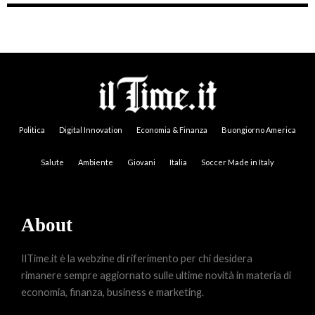
Politica
Digital Innovation
Economia & Finanza
Buongiorno America
Salute
Ambiente
Giovani
Italia
Soccer Made in Italy
About
IlTime.it è la webzine di riferimento per chi desidera
rimanere sempre aggiornato sulle ultime novità in materia di
economia, finanza, business e marketing.