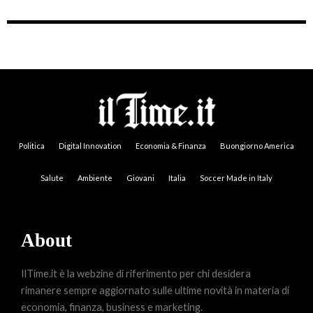
Politica
Digital Innovation
Economia & Finanza
Buongiorno America
Salute
Ambiente
Giovani
Italia
Soccer Made in Italy
About
IlTime.it è la webzine di riferimento per chi desidera
rimanere sempre aggiornato sulle ultime novità in materia di
economia, finanza, business e marketing.