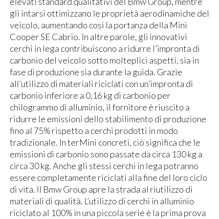
elevati standard qualitativi del Bmw Group, mentre
gli intarsi ottimizzano le proprietà aerodinamiche del
veicolo, aumentando così la portanza della Mini
Cooper SE Cabrio. In altre parole, gli innovativi
cerchi in lega contribuiscono a ridurre l’impronta di
carbonio del veicolo sotto molteplici aspetti, sia in
fase di produzione sia durante la guida. Grazie
all’utilizzo di materiali riciclati con un’impronta di
carbonio inferiore a 0,16 kg di carbonio per
chilogrammo di alluminio, il fornitore è riuscito a
ridurre le emissioni dello stabilimento di produzione
fino al 75% rispetto a cerchi prodotti in modo
tradizionale. In terMini concreti, ciò significa che le
emissioni di carbonio sono passate da circa 130 kg a
circa 30 kg. Anche gli stessi cerchi in lega potranno
essere completamente riciclati alla fine del loro ciclo
di vita. Il Bmw Group apre la strada al riutilizzo di
materiali di qualità. L’utilizzo di cerchi in alluminio
riciclato al 100% in una piccola serie è la prima prova