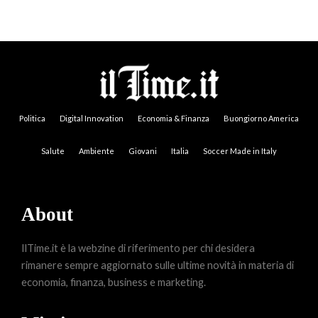
Politica
Digital Innovation
Economia & Finanza
Buongiorno America
Salute
Ambiente
Giovani
Italia
Soccer Made in Italy
About
IlTime.it è la webzine di riferimento per chi desidera
rimanere sempre aggiornato sulle ultime novità in materia di
economia, finanza, business e marketing.