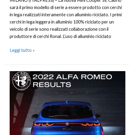
MILANO (ITALPRESS) – La nuova Mini Cooper SE Cabrio
sarà il primo modello di serie a essere prodotto con cerchi
in lega realizzati interamente con alluminio riciclato. I primi
cerchi in lega leggera in alluminio 100% riciclato per un
veicolo di serie sono realizzati collaborazione con il
produttore di cerchi Ronal. L’uso di alluminio riciclato
Leggi tutto »
Il
2022
anno
della
svolta
per
Alfa
Romeo