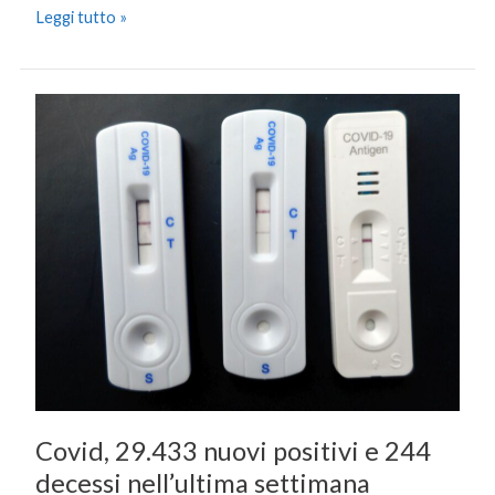
Leggi tutto »
Covid,
29.433
nuovi
positivi
e
244
decessi
nell’ultima
settimana
Covid, 29.433 nuovi positivi e 244
decessi nell’ultima settimana