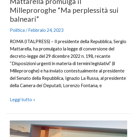
Mattarella promulga il
Milleproroghe “Ma perplessità sui
balneari”
Politica
/
Febbraio 24, 2023
ROMA (ITALPRESS) – Il presidente della Repubblica, Sergio
Mattarella, ha promulgato la legge di conversione del
decreto-legge del 29 dicembre 2022 n. 198, recante
“Disposizioni urgenti in materia di termini legislativi” (il
Milleproroghe) e ha inviato contestualmente al presidente
del Senato della Repubblica, Ignazio La Russa, al presidente
della Camera dei Deputati, Lorenzo Fontana, e
Leggi tutto »
Nuova
Peugeot