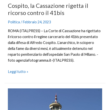
Cospito, la Cassazione rigetta il
ricorso contro il 41bis
Politica
/
Febbraio 24, 2023
ROMA (ITALPRESS) – La Corte di Cassazione ha rigettato
il ricorso contro il regime carcerario del 41bis presentato
dalla difesa di Alfredo Cospito. L’anarchico, in sciopero
della fame da diversi mesi, è attualmente detenuto nel
reparto penitenziario dell’ospedale San Paolo di Milano. -
foto agenziafotogramma.it-(ITALPRESS).
Leggi tutto »
Tim,
per
il
Cda