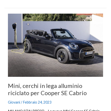
Mini,
cerchi
in
lega
alluminio
riciclato
per
Cooper
SE
Cabrio
Mini, cerchi in lega alluminio
riciclato per Cooper SE Cabrio
Giovani
/
Febbraio 24, 2023