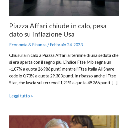
inflazione
Usa
Piazza Affari chiude in calo, pesa
dato su inflazione Usa
Economia & Finanza
/
Febbraio 24, 2023
Chiusura in calo a Piazza Affari al termine di una seduta che
si era aperta con il segno più. L’indice Ftse Mib segna un
-1,07% a quota 26.986 punti, mentre l’Ftse Italia All Share
cede lo 0,73% a quota 29.303 punti. In ribasso anche l’Ftse
Star, che lascia sul terreno l’1,21% a quota 49.366 punti. […]
Leggi tutto »
Visco
“Sui