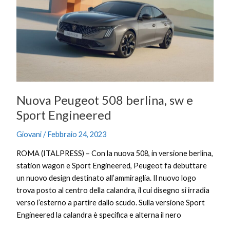
508
berlina,
sw
e
Sport
Engineered
Nuova Peugeot 508 berlina, sw e
Sport Engineered
Giovani
/
Febbraio 24, 2023
ROMA (ITALPRESS) – Con la nuova 508, in versione berlina,
station wagon e Sport Engineered, Peugeot fa debuttare
un nuovo design destinato all’ammiraglia. Il nuovo logo
trova posto al centro della calandra, il cui disegno si irradia
verso l’esterno a partire dallo scudo. Sulla versione Sport
Engineered la calandra è specifica e alterna il nero