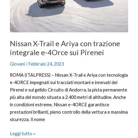
trazione
integrale
e-
4Orce
sui
Pirenei
Nissan X-Trail e Ariya con trazione
integrale e-4Orce sui Pirenei
Giovani
/
Febbraio 24, 2023
ROMA (ITALPRESS) – Nissan X-Trail e Ariya con tecnologia
e-4ORCE impegnati sui tracciati montani e innevati dei
Pirenei e sul gelido Circuito di Andorra, la pista permanente
più alta del mondo situata a 2.400 metri di altitudine. Anche
in condizioni estreme, Nissan e-4ORCE garantisce
prestazioni brillanti, pieno controllo della vettura e massima
sicurezza. Il nome
Leggi tutto »