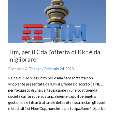
l’offerta
di
Kkr
è
da
migliorare
Tim, per il Cda l’offerta di Kkr è da
migliorare
Economia & Finanza
/
Febbraio 24, 2023
Il Cda di TIM si è riunito per esaminare l’offerta non
vincolante presentata da KKR il 1 febbraio scorso (la NBO)
per l’acquisto di una partecipazione in una costituenda
società cui farebbe sostanzialmente capo il perimetro
gestionale e infrastrutturale della rete fissa, inclusi gli asset
e le attività di FiberCop, nonché la partecipazione in Sparkle