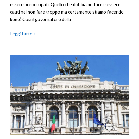
essere preoccupati. Quello che dobbiamo fare è essere
cauti nel non fare troppo ma certamente stiamo facendo
bene”. Così il governatore della
Leggi tutto »
Cospito,
la
Cassazione
rigetta
il
ricorso
contro
il
41bis