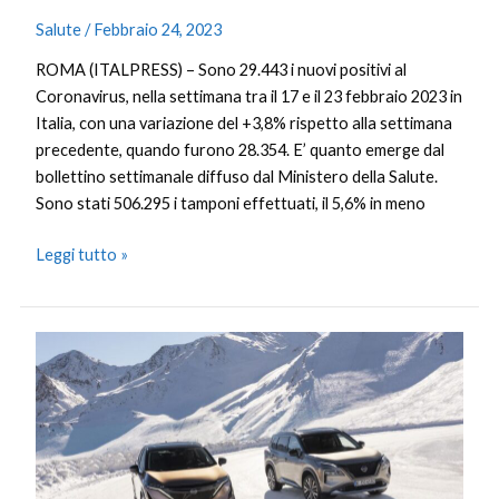
Salute
/
Febbraio 24, 2023
ROMA (ITALPRESS) – Sono 29.443 i nuovi positivi al
Coronavirus, nella settimana tra il 17 e il 23 febbraio 2023 in
Italia, con una variazione del +3,8% rispetto alla settimana
precedente, quando furono 28.354. E’ quanto emerge dal
bollettino settimanale diffuso dal Ministero della Salute.
Sono stati 506.295 i tamponi effettuati, il 5,6% in meno
Leggi tutto »
Nissan
X-
Trail
e
Ariya
con