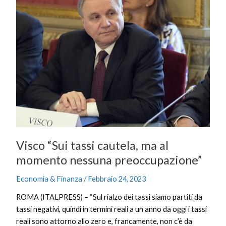
tassi
cautela,
ma
al
momento
nessuna
preoccupazione”
Visco “Sui tassi cautela, ma al
momento nessuna preoccupazione”
Economia & Finanza
/
Febbraio 24, 2023
ROMA (ITALPRESS) – “Sul rialzo dei tassi siamo partiti da
tassi negativi, quindi in termini reali a un anno da oggi i tassi
reali sono attorno allo zero e, francamente, non c’è da