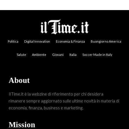
Politica
Digital Innovation
Economia & Finanza
Buongiorno America
Salute
Ambiente
Giovani
Italia
Soccer Made in Italy
About
IlTime.it è la webzine di riferimento per chi desidera
rimanere sempre aggiornato sulle ultime novità in materia di
economia, finanza, business e marketing.
Mission