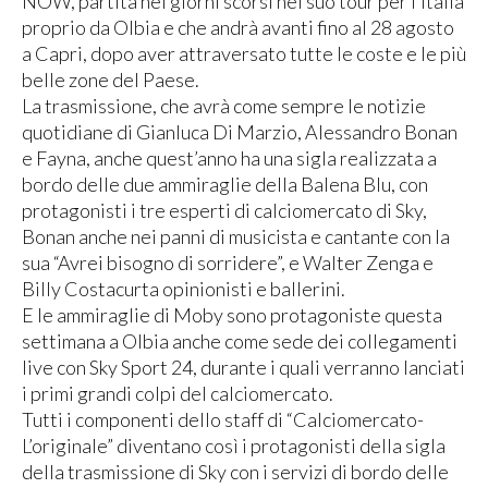
NOW, partita nei giorni scorsi nel suo tour per l’Italia
proprio da Olbia e che andrà avanti fino al 28 agosto
a Capri, dopo aver attraversato tutte le coste e le più
belle zone del Paese.
La trasmissione, che avrà come sempre le notizie
quotidiane di Gianluca Di Marzio, Alessandro Bonan
e Fayna, anche quest’anno ha una sigla realizzata a
bordo delle due ammiraglie della Balena Blu, con
protagonisti i tre esperti di calciomercato di Sky,
Bonan anche nei panni di musicista e cantante con la
sua “Avrei bisogno di sorridere”, e Walter Zenga e
Billy Costacurta opinionisti e ballerini.
E le ammiraglie di Moby sono protagoniste questa
settimana a Olbia anche come sede dei collegamenti
live con Sky Sport 24, durante i quali verranno lanciati
i primi grandi colpi del calciomercato.
Tutti i componenti dello staff di “Calciomercato-
L’originale” diventano così i protagonisti della sigla
della trasmissione di Sky con i servizi di bordo delle