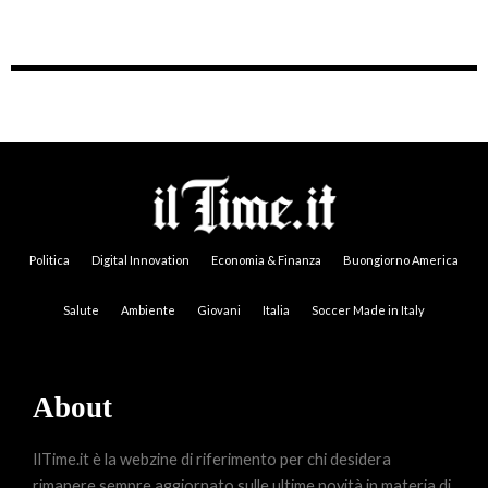
Politica
Digital Innovation
Economia & Finanza
Buongiorno America
Salute
Ambiente
Giovani
Italia
Soccer Made in Italy
About
IlTime.it è la webzine di riferimento per chi desidera
rimanere sempre aggiornato sulle ultime novità in materia di