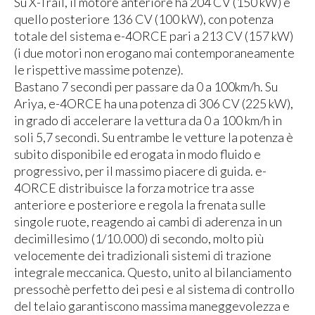
Su X-Trail, il motore anteriore ha 204 CV (150 kW) e
quello posteriore 136 CV (100 kW), con potenza
totale del sistema e-4ORCE pari a 213 CV (157 kW)
(i due motori non erogano mai contemporaneamente
le rispettive massime potenze).
Bastano 7 secondi per passare da 0 a 100km/h. Su
Ariya, e-4ORCE ha una potenza di 306 CV (225 kW),
in grado di accelerare la vettura da 0 a 100 km/h in
soli 5,7 secondi. Su entrambe le vetture la potenza è
subito disponibile ed erogata in modo fluido e
progressivo, per il massimo piacere di guida. e-
4ORCE distribuisce la forza motrice tra asse
anteriore e posteriore e regola la frenata sulle
singole ruote, reagendo ai cambi di aderenza in un
decimillesimo (1/10.000) di secondo, molto più
velocemente dei tradizionali sistemi di trazione
integrale meccanica. Questo, unito al bilanciamento
pressochè perfetto dei pesi e al sistema di controllo
del telaio garantiscono massima maneggevolezza e