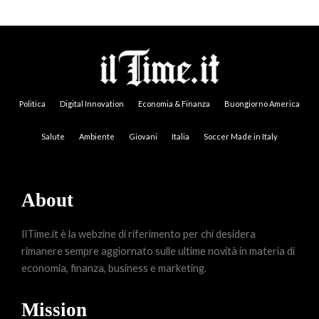
Politica
Digital Innovation
Economia & Finanza
Buongiorno America
Salute
Ambiente
Giovani
Italia
Soccer Made in Italy
About
IlTime.it è la webzine di riferimento per chi desidera
rimanere sempre aggiornato sulle ultime novità in materia di
economia, finanza, business e marketing.
Mission