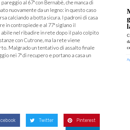
il pareggio al 67′ con Bernabè, che manca di
rmato nuovamente da un legno: in questo caso
M
sa calciando a botta sicura. I padroni di casa
g
re in contropiede e al 77′ siglano il
l
abile nel ribadire in rete dopo il palo colpito
C
distanze con Cutrone, ma la rete viene
d
rto. Malgrado un tentativo di assalto finale
ce
ggio nei 7′ di recupero e portano a casa un
A
acebook
Twitter
Pinterest