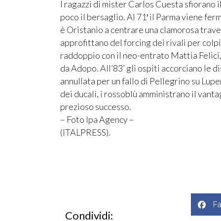
I ragazzi di mister Carlos Cuesta sfiorano 
poco il bersaglio. Al 71′ il Parma viene fe
è Oristanio a centrare una clamorosa traver
approfittano del forcing dei rivali per colpi
raddoppio con il neo-entrato Mattia Felici, 
da Adopo. All’83’ gli ospiti accorciano le 
annullata per un fallo di Pellegrino su Lupe
dei ducali, i rossoblù amministrano il vanta
prezioso successo.
– Foto Ipa Agency –
(ITALPRESS).
F
Condividi: