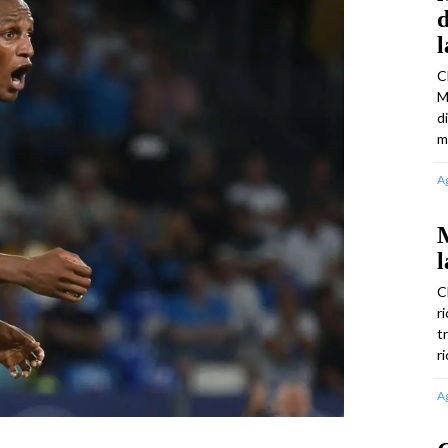
d
C
M
d
m
A
M
l
C
r
t
r
A