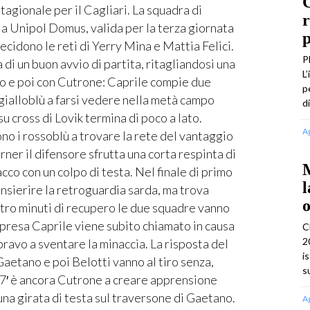
C
gionale per il Cagliari. La squadra di
r
la Unipol Domus, valida per la terza giornata
p
decidono le reti di Yerry Mina e Mattia Felici.
P
di un buon avvio di partita, ritagliandosi una
L
no e poi con Cutrone: Caprile compie due
p
i gialloblù a farsi vedere nella metà campo
d
u cross di Lovik termina di poco a lato.
A
ono i rossoblù a trovare la rete del vantaggio
orner il difensore sfrutta una corta respinta di
M
acco con un colpo di testa. Nel finale di primo
l
ierire la retroguardia sarda, ma trova
o
ttro minuti di recupero le due squadre vanno
 ripresa Caprile viene subito chiamato in causa
C
2
bravo a sventare la minaccia. La risposta del
i
 Gaetano e poi Belotti vanno al tiro senza,
s
 57′ è ancora Cutrone a creare apprensione
una girata di testa sul traversone di Gaetano.
A