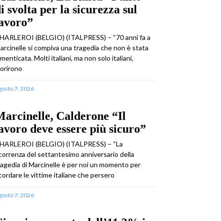
i svolta per la sicurezza sul
lavoro”
HARLEROI (BELGIO) (ITALPRESS) – “70 anni fa a
arcinelle si compiva una tragedia che non è stata
imenticata. Molti italiani, ma non solo italiani,
orirono
gosto 7, 2026
arcinelle, Calderone “Il
avoro deve essere più sicuro”
HARLEROI (BELGIO) (ITALPRESS) – “La
icorrenza del settantesimo anniversario della
ragedia di Marcinelle è per noi un momento per
icordare le vittime italiane che persero
gosto 7, 2026