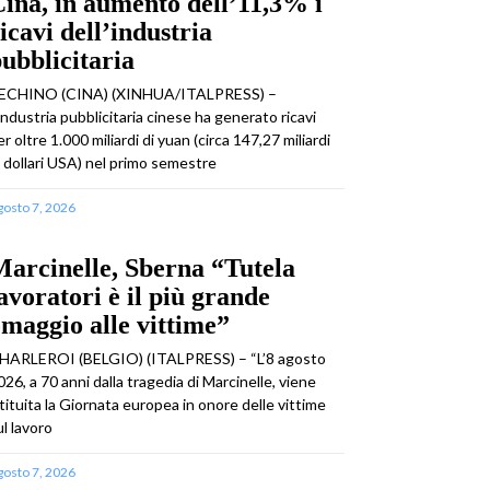
ina, in aumento dell’11,3% i
icavi dell’industria
ubblicitaria
ECHINO (CINA) (XINHUA/ITALPRESS) –
’industria pubblicitaria cinese ha generato ricavi
er oltre 1.000 miliardi di yuan (circa 147,27 miliardi
i dollari USA) nel primo semestre
gosto 7, 2026
arcinelle, Sberna “Tutela
avoratori è il più grande
maggio alle vittime”
HARLEROI (BELGIO) (ITALPRESS) – “L’8 agosto
026, a 70 anni dalla tragedia di Marcinelle, viene
stituita la Giornata europea in onore delle vittime
ul lavoro
gosto 7, 2026