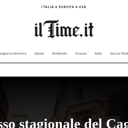
ITALIA • EUROPA • USA
ngiorno America
Salute
Ambiente
Giovani
Italia
Soccer Made
so stagionale del Ca