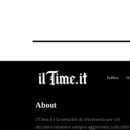
Politica
Di
About
IlTime.it è la webzine di riferimento per chi
desidera rimanere sempre aggiornato sulle ulti