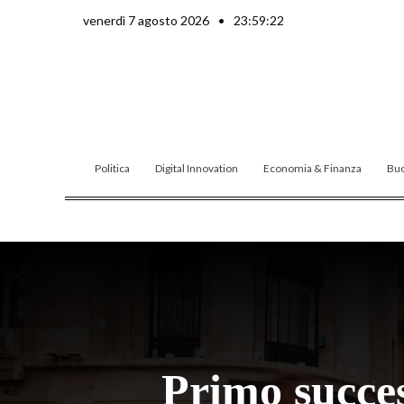
Vai
venerdì 7 agosto 2026
•
23:59:24
al
contenuto
Politica
Digital Innovation
Economia & Finanza
Buo
Primo succes