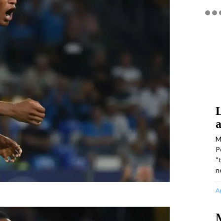
L
a
M
P
“
n
A
M