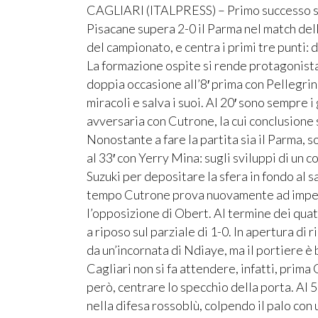
CAGLIARI (ITALPRESS) – Primo successo sta
Pisacane supera 2-0 il Parma nel match del
del campionato, e centra i primi tre punti: 
La formazione ospite si rende protagonista 
doppia occasione all’8′ prima con Pellegri
miracoli e salva i suoi. Al 20′ sono sempre 
avversaria con Cutrone, la cui conclusione s
Nonostante a fare la partita sia il Parma, s
al 33′ con Yerry Mina: sugli sviluppi di un c
Suzuki per depositare la sfera in fondo al s
tempo Cutrone prova nuovamente ad impens
l’opposizione di Obert. Al termine dei qua
a riposo sul parziale di 1-0. In apertura di
da un’incornata di Ndiaye, ma il portiere è 
Cagliari non si fa attendere, infatti, prima
però, centrare lo specchio della porta. Al
nella difesa rossoblù, colpendo il palo con 