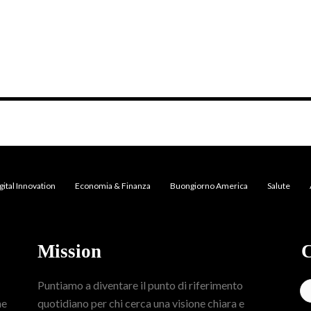
gital Innovation
Economia & Finanza
Buongiorno America
Salute
Mission
C
Puntiamo a diventare il punto di riferimento
me
quotidiano per chi cerca una visione chiara e