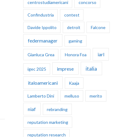
centrostudiamericani
concorso
Confindustria
contest
Davide Ippolito
detroit
Falcone
federmanager
gaming
iarl
Gianluca Grea
Honora Foa
italia
imprese
igec 2025
italoamericani
Kaaja
Lamberto Dini
melluso
merito
niaf
rebranding
reputation marketing
reputation research