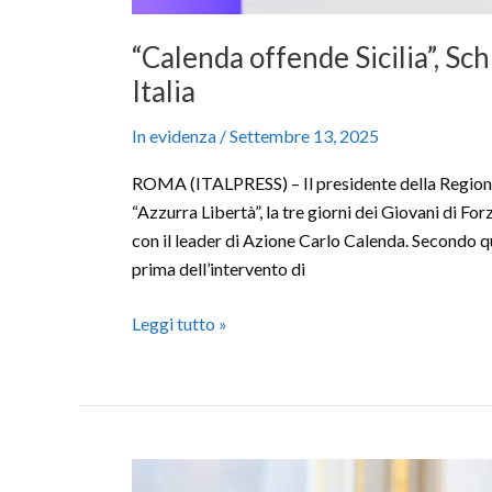
“Calenda offende Sicilia”, Sc
Italia
In evidenza
/
Settembre 13, 2025
ROMA (ITALPRESS) – Il presidente della Regione
“Azzurra Libertà”, la tre giorni dei Giovani di Fo
con il leader di Azione Carlo Calenda. Secondo q
prima dell’intervento di
Leggi tutto »
Tajani