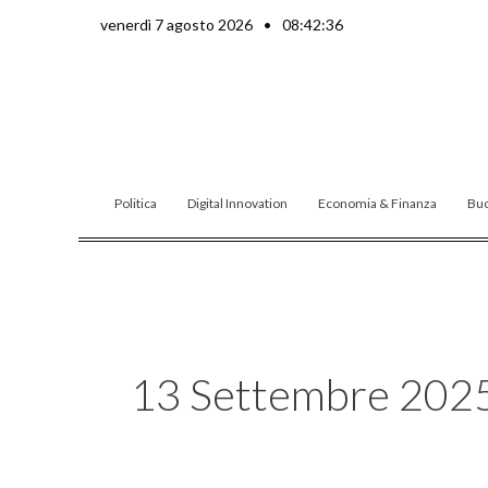
Vai
venerdì 7 agosto 2026
•
08:42:38
al
contenuto
Politica
Digital Innovation
Economia & Finanza
Buo
13 Settembre 202