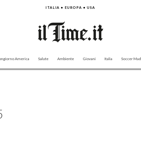
ITALIA • EUROPA • USA
ngiorno America
Salute
Ambiente
Giovani
Italia
Soccer Made
5