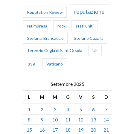
reputazione
Reputation Review
retimpresa
rock
stati uniti
Stefania Brancaccio
Stefano Cuzzilla
Terenzio Cugia di Sant'Orsola
UE
usa
Vaticano
Settembre 2025
L
M
M
G
V
S
D
1
2
3
4
5
6
7
8
9
10
11
12
13
14
15
16
17
18
19
20
21