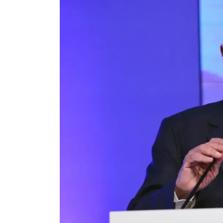
offende
Sicilia”,
Schifani
abbandona
festa
Giovani
Forza
Italia