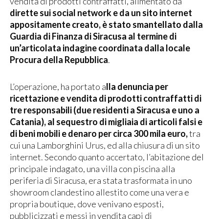
vendita di prodotti contraffatti, alimentato da
dirette sui social network e da un sito internet
appositamente creato, è stato smantellato dalla
Guardia di Finanza di Siracusa al termine di
un’articolata indagine coordinata dalla locale
Procura della Repubblica
.
L’operazione, ha portato a
lla denuncia per
ricettazione e vendita di prodotti contraffatti di
tre responsabili (due residenti a Siracusa e uno a
Catania), al sequestro di migliaia di articoli falsi e
di beni mobili e denaro per circa 300 mila euro,
tra
cui una Lamborghini Urus, ed alla chiusura di un sito
internet. Secondo quanto accertato, l’abitazione del
principale indagato, una villa con piscina alla
periferia di Siracusa, era stata trasformata in uno
showroom clandestino allestito come una vera e
propria boutique, dove venivano esposti,
pubblicizzati e messi in vendita capi di