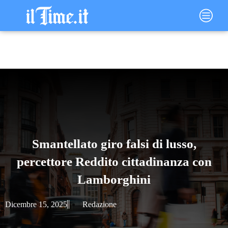
Vai
Main
al
Menu
contenuto
Smantellato giro falsi di lusso,
percettore Reddito cittadinanza con
Lamborghini
Dicembre 15, 2025
Redazione