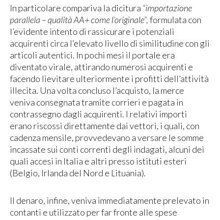
In particolare compariva la dicitura
“importazione
parallela – qualità AA+ come l’originale”,
formulata con
l’evidente intento di rassicurare i potenziali
acquirenti circa l’elevato livello di similitudine con gli
articoli autentici. In pochi mesi il portale era
diventato virale, attirando numerosi acquirenti e
facendo lievitare ulteriormente i profitti dell’attività
illecita. Una volta concluso l’acquisto, la merce
veniva consegnata tramite corrieri e pagata in
contrassegno dagli acquirenti. I relativi importi
erano riscossi direttamente dai vettori, i quali, con
cadenza mensile, provvedevano a versare le somme
incassate sui conti correnti degli indagati, alcuni dei
quali accesi in Italia e altri presso istituti esteri
(Belgio, Irlanda del Nord e Lituania).
Il denaro, infine, veniva immediatamente prelevato in
contanti e utilizzato per far fronte alle spese