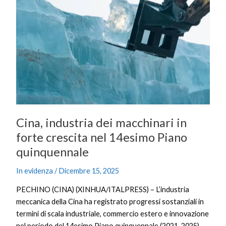
dei
macchinari
in
forte
crescita
nel
14esimo
Piano
quinquennale
Cina, industria dei macchinari in
forte crescita nel 14esimo Piano
quinquennale
In evidenza
/
Dicembre 15, 2025
PECHINO (CINA) (XINHUA/ITALPRESS) – L’industria
meccanica della Cina ha registrato progressi sostanziali in
termini di scala industriale, commercio estero e innovazione
nel periodo del 14esimo Piano quinquennale (2021-2025),