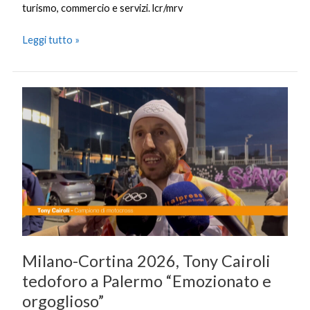
turismo, commercio e servizi. lcr/mrv
Leggi tutto »
Milano-
Cortina
2026,
Tony
Cairoli
tedoforo
a
Palermo
“Emozionato
e
Milano-Cortina 2026, Tony Cairoli
orgoglioso”
tedoforo a Palermo “Emozionato e
orgoglioso”