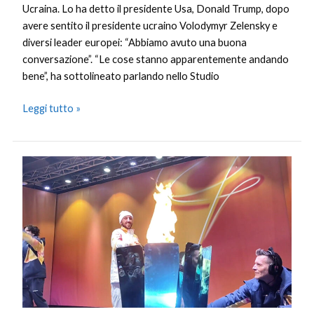
Ucraina. Lo ha detto il presidente Usa, Donald Trump, dopo
avere sentito il presidente ucraino Volodymyr Zelensky e
diversi leader europei: “Abbiamo avuto una buona
conversazione”. “Le cose stanno apparentemente andando
bene”, ha sottolineato parlando nello Studio
Leggi tutto »
La
fiamma
olimpica
arriva
a
Palermo,
Cairoli
accende
il