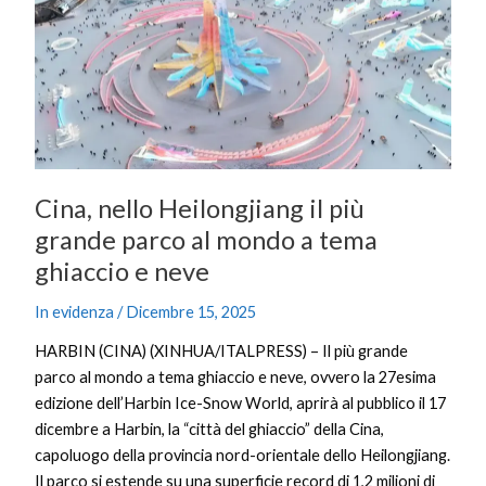
il
più
grande
parco
al
mondo
a
Cina, nello Heilongjiang il più
tema
ghiaccio
grande parco al mondo a tema
e
ghiaccio e neve
neve
In evidenza
/
Dicembre 15, 2025
HARBIN (CINA) (XINHUA/ITALPRESS) – Il più grande
parco al mondo a tema ghiaccio e neve, ovvero la 27esima
edizione dell’Harbin Ice-Snow World, aprirà al pubblico il 17
dicembre a Harbin, la “città del ghiaccio” della Cina,
capoluogo della provincia nord-orientale dello Heilongjiang.
Il parco si estende su una superficie record di 1,2 milioni di