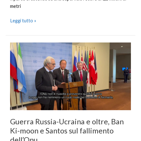
metri
Leggi tutto »
Guerra
Russia-
Ucraina
e
oltre,
Ban
Ki-
moon
e
Santos
Guerra Russia-Ucraina e oltre, Ban
sul
fallimento
Ki-moon e Santos sul fallimento
dell’Onu
dell’Onu