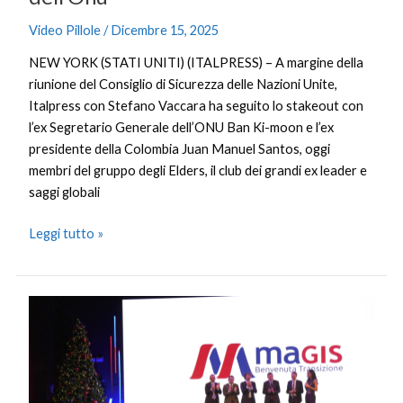
Video Pillole
/
Dicembre 15, 2025
NEW YORK (STATI UNITI) (ITALPRESS) – A margine della
riunione del Consiglio di Sicurezza delle Nazioni Unite,
Italpress con Stefano Vaccara ha seguito lo stakeout con
l’ex Segretario Generale dell’ONU Ban Ki-moon e l’ex
presidente della Colombia Juan Manuel Santos, oggi
membri del gruppo degli Elders, il club dei grandi ex leader e
saggi globali
Leggi tutto »
Agsm
Aim
diventa
Magis,
nuovo