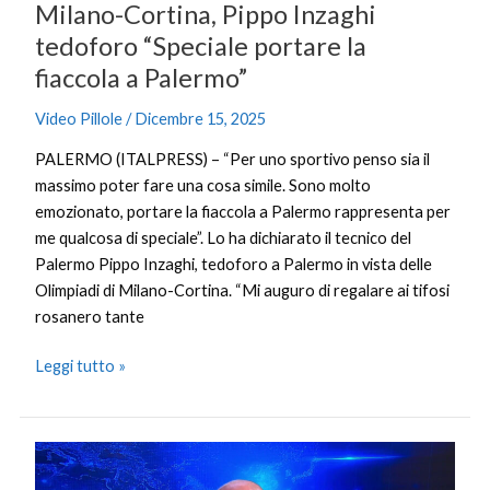
Milano-Cortina, Pippo Inzaghi
Palermo”
tedoforo “Speciale portare la
fiaccola a Palermo”
Video Pillole
/
Dicembre 15, 2025
PALERMO (ITALPRESS) – “Per uno sportivo penso sia il
massimo poter fare una cosa simile. Sono molto
emozionato, portare la fiaccola a Palermo rappresenta per
me qualcosa di speciale”. Lo ha dichiarato il tecnico del
Palermo Pippo Inzaghi, tedoforo a Palermo in vista delle
Olimpiadi di Milano-Cortina. “Mi auguro di regalare ai tifosi
rosanero tante
Leggi tutto »
Andreani
(UILTuCS)