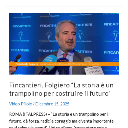
Fincantieri,
Folgiero
“La
storia
è
un
trampolino
per
costruire
il
Fincantieri, Folgiero “La storia è un
futuro”
trampolino per costruire il futuro”
Video Pillole
/
Dicembre 15, 2025
ROMA (ITALPRESS) – “La storia è un trampolino per il
futuro, dà forza, radici e coraggio ma diventa importante
se ti spinge in avanti”. Noi vogliamo “raccontare come