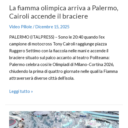
braciere
La fiamma olimpica arriva a Palermo,
Cairoli accende il braciere
Video Pillole
/
Dicembre 15, 2025
PALERMO (ITALPRESS) – Sono le 20:40 quando l’ex
campione di motocross Tony Cairoli raggiunge piazza
Ruggero Settimo con la fiaccola nelle mani e accende il
braciere situato sul palco accanto al teatro Politeama:
Palermo celebra così le Olimpiadi di Milano-Cortina 2026,
chiudendo la prima di quattro giornate nelle quali la Fiamma
attraverserà diverse città dell’isola.
Leggi tutto »
Cina,
nello
Heilongjiang