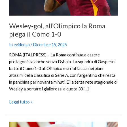
1-
0
Wesley-gol, all’Olimpico la Roma
piega il Como 1-0
In evidenza
/
Dicembre 15, 2025
ROMA (ITALPRESS) – La Roma continua a essere
protagonista anche senza Dybala. La squadra di Gasperini
batte il Como 1-0 all’Olimpico e si riaffaccia nei piani
altissimi della classifica di Serie A, con l’argentino che resta
in panchina per novanta minuti. E’ la terza rete stagionale di
Wesley a portare i giallorossi a quota 30 […]
Leggi tutto »
Trump