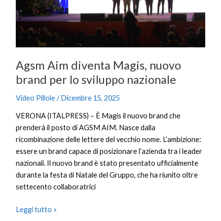
brand
per
lo
sviluppo
nazionale
Agsm Aim diventa Magis, nuovo
brand per lo sviluppo nazionale
Video Pillole
/
Dicembre 15, 2025
VERONA (ITALPRESS) – È Magis il nuovo brand che
prenderà il posto di AGSM AIM. Nasce dalla
ricombinazione delle lettere del vecchio nome. L’ambizione:
essere un brand capace di posizionare l’azienda tra i leader
nazionali. Il nuovo brand è stato presentato ufficialmente
durante la festa di Natale del Gruppo, che ha riunito oltre
settecento collaboratrici
Leggi tutto »