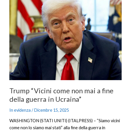
“Vicini
come
non
mai
a
fine
della
guerra
in
Ucraina”
Trump “Vicini come non mai a fine
della guerra in Ucraina”
In evidenza
/
Dicembre 15, 2025
WASHINGTON (STATI UNITI) (ITALPRESS) – “Siamo vicini
come non lo siamo mai stati” alla fine della guerra in