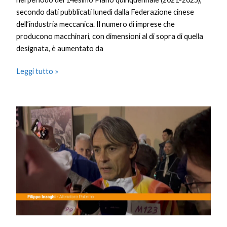
secondo dati pubblicati lunedì dalla Federazione cinese
dell’industria meccanica. Il numero di imprese che
producono macchinari, con dimensioni al di sopra di quella
designata, è aumentato da
Leggi tutto »
Milano-
Cortina,
Pippo
Inzaghi
tedoforo
“Speciale
portare
la
fiaccola
a