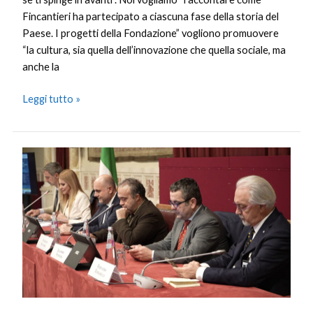
Fincantieri ha partecipato a ciascuna fase della storia del
Paese. I progetti della Fondazione” vogliono promuovere
“la cultura, sia quella dell’innovazione che quella sociale, ma
anche la
Leggi tutto »
Cultura,
censiti
30
mila
beni
del
patrimonio
immateriale
italiano