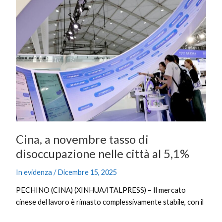
a
novembre
tasso
di
disoccupazione
nelle
città
al
5,1%
Cina, a novembre tasso di
disoccupazione nelle città al 5,1%
In evidenza
/
Dicembre 15, 2025
PECHINO (CINA) (XINHUA/ITALPRESS) – Il mercato
cinese del lavoro è rimasto complessivamente stabile, con il
tasso di disoccupazione urbana rilevato che si è mantenuto