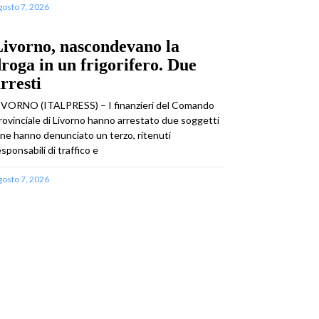
gosto 7, 2026
ivorno, nascondevano la
roga in un frigorifero. Due
rresti
IVORNO (ITALPRESS) – I finanzieri del Comando
rovinciale di Livorno hanno arrestato due soggetti
 ne hanno denunciato un terzo, ritenuti
esponsabili di traffico e
gosto 7, 2026