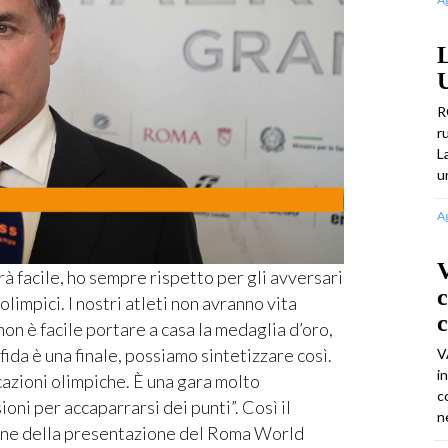
U
R
r
L
u
A
V
 facile, ho sempre rispetto per gli avversari
c
olimpici. I nostri atleti non avranno vita
c
on è facile portare a casa la medaglia d’oro,
ida è una finale, possiamo sintetizzare così.
V
i
icazioni olimpiche. È una gara molto
c
oni per accaparrarsi dei punti”. Così il
n
gine della presentazione del Roma World