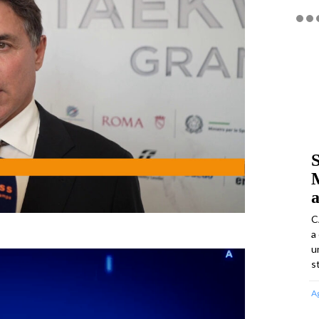
S
a
C
a
u
s
A