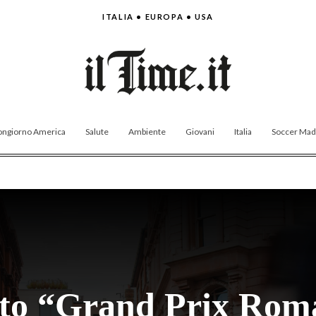
ITALIA • EUROPA • USA
ngiorno America
Salute
Ambiente
Giovani
Italia
Soccer Made
to “Grand Prix Roma 