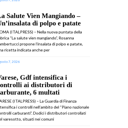
La Salute Vien Mangiando –
n’insalata di polpo e patate
OMA (ITALPRESS) – Nella nuova puntata della
ubrica “La salute vien mangiando”, Rosanna
ambertucci propone l’insalata di polpo e patate,
na ricetta indicata anche per
gosto 7, 2026
arese, Gdf intensifica i
ontrolli ai distributori di
arburante, 6 multati
ARESE (ITALPRESS) – La Guardia di Finanza
ntensifica i controlli nell’ambito del “Piano nazionale
ontrolli carburanti”. Dodici i distributori controllati
el varesotto, situati nei comuni