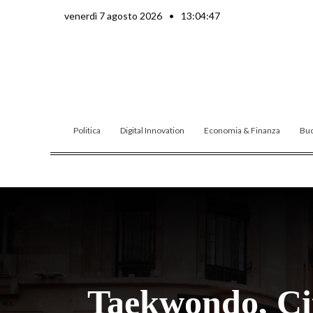
Vai
venerdì 7 agosto 2026
•
13:04:49
al
contenuto
Politica
Digital Innovation
Economia & Finanza
Buo
Taekwondo, Ci