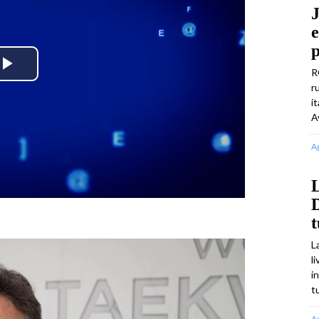
J
e
p
R
Play
r
i
Video
A
A
L
D
L
l
i
t
A