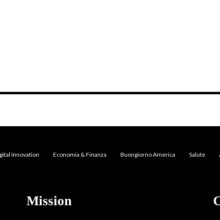
gital Innovation
Economia & Finanza
Buongiorno America
Salute
Mission
C