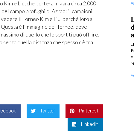
 Kim e Liù, che porterà in gara circa 2.000
A
e del campo profughi di Azraq: “I campioni
a vedere il Torneo Kim e Liù, perché loro si
L
. Questa è l’immagine del Torneo, dove
d
 massimo di quello che lo sport ti può offrire,
a
o senza quella distanza che spesso c’è tra
L
P
e
r
A
acebook
Twitter
Pinterest
LinkedIn