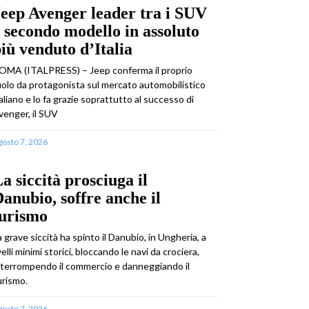
eep Avenger leader tra i SUV
 secondo modello in assoluto
iù venduto d’Italia
OMA (ITALPRESS) – Jeep conferma il proprio
uolo da protagonista sul mercato automobilistico
taliano e lo fa grazie soprattutto al successo di
venger, il SUV
gosto 7, 2026
a siccità prosciuga il
anubio, soffre anche il
turismo
a grave siccità ha spinto il Danubio, in Ungheria, a
ivelli minimi storici, bloccando le navi da crociera,
nterrompendo il commercio e danneggiando il
urismo.
gosto 7, 2026