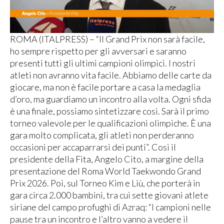
ROMA (ITALPRESS) – “Il Grand Prix non sarà facile,
ho sempre rispetto per gli avversari e saranno
presenti tutti gli ultimi campioni olimpici. I nostri
atleti non avranno vita facile. Abbiamo delle carte da
giocare, ma non è facile portare a casa la medaglia
d’oro, ma guardiamo un incontro alla volta. Ogni sfida
è una finale, possiamo sintetizzare così. Sarà il primo
torneo valevole per le qualificazioni olimpiche. È una
gara molto complicata, gli atleti non perderanno
occasioni per accaparrarsi dei punti”. Così il
presidente della Fita, Angelo Cito, a margine della
presentazione del Roma World Taekwondo Grand
Prix 2026. Poi, sul Torneo Kim e Liù, che porterà in
gara circa 2.000 bambini, tra cui sette giovani atlete
siriane del campo profughi di Azraq: “I campioni nelle
pause tra un incontro e l’altro vanno a vedere il