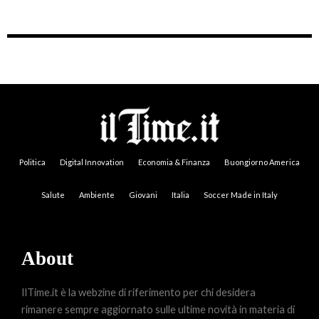
Politica
Digital Innovation
Economia & Finanza
Buongiorno America
Salute
Ambiente
Giovani
Italia
Soccer Made in Italy
About
IlTime.it è la webzine di riferimento per chi desidera
rimanere sempre aggiornato sulle ultime novità in materia di