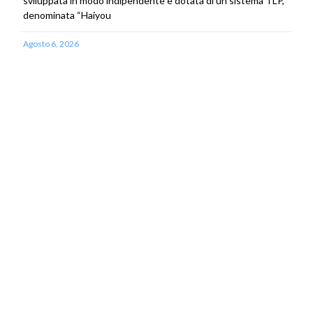
sviluppata in modo indipendente e dotata di un sistema TLP,
denominata “Haiyou
Agosto 6, 2026