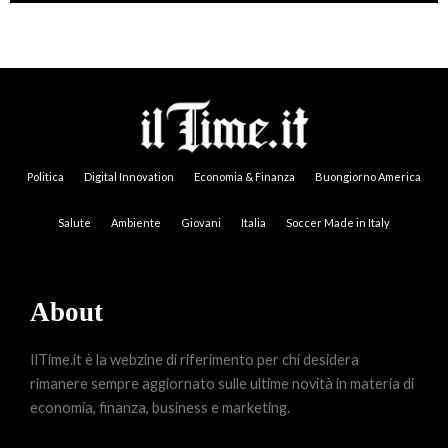
Politica
Digital Innovation
Economia & Finanza
Buongiorno America
Salute
Ambiente
Giovani
Italia
Soccer Made in Italy
About
IlTime.it è la webzine di riferimento per chi desidera
rimanere sempre aggiornato sulle ultime novità in materia di
economia, finanza, business e marketing.