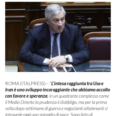
ROMA (ITALPRESS) – “
L’intesa raggiunta tra Usa e
Iran è uno sviluppo incoraggiante che abbiamo accolto
con favore e speranza
, in un quadrante complesso come
il Medio Oriente la prudenza è d’obbligo, ma per la prima
volta dopo settimane di guerra e negozianti altalenanti si
intravede oggi uno spiraglio di pace. Sono lieto di