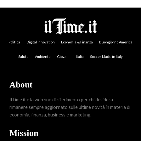
Politica
Digital Innovation
Economia & Finanza
Buongiorno America
Salute
Ambiente
Giovani
Italia
Soccer Made in Italy
About
IlTime.it è la webzine di riferimento per chi desidera
rimanere sempre aggiornato sulle ultime novità in materia di
economia, finanza, business e marketing.
Mission