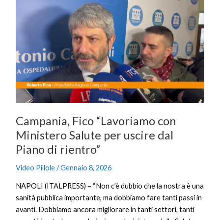
Campania,
Fico
“Lavoriamo
con
Ministero
Salute
per
uscire
dal
Piano
Campania, Fico “Lavoriamo con
di
rientro”
Ministero Salute per uscire dal
Piano di rientro”
Video Pillole
/
Gennaio 8, 2026
NAPOLI (ITALPRESS) – “Non c’è dubbio che la nostra è una
sanità pubblica importante, ma dobbiamo fare tanti passi in
avanti. Dobbiamo ancora migliorare in tanti settori, tanti