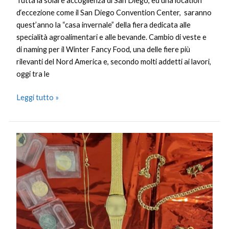
Tutta la solare accoglienza di San Diego, ed una location
d‘eccezione come il San Diego Convention Center, saranno
quest’anno la “casa invernale” della fiera dedicata alle
specialità agroalimentari e alle bevande. Cambio di veste e
di naming per il Winter Fancy Food, una delle fiere più
rilevanti del Nord America e, secondo molti addetti ai lavori,
oggi tra le
Leggi tutto »
Truffe
agli
anziani
in
varie
province,
sette
arresti