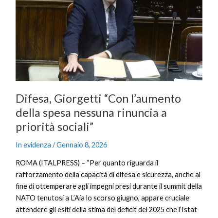
della
spesa
nessuna
rinuncia
a
priorità
sociali”
Difesa, Giorgetti “Con l’aumento
della spesa nessuna rinuncia a
priorità sociali”
In evidenza
/
Gennaio 8, 2026
ROMA (ITALPRESS) – “Per quanto riguarda il
rafforzamento della capacità di difesa e sicurezza, anche al
fine di ottemperare agli impegni presi durante il summit della
NATO tenutosi a L’Aia lo scorso giugno, appare cruciale
attendere gli esiti della stima del deficit del 2025 che l’Istat