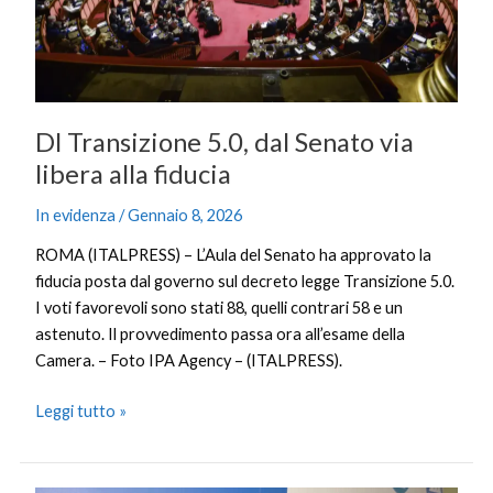
alla
fiducia
Dl Transizione 5.0, dal Senato via
libera alla fiducia
In evidenza
/
Gennaio 8, 2026
ROMA (ITALPRESS) – L’Aula del Senato ha approvato la
fiducia posta dal governo sul decreto legge Transizione 5.0.
I voti favorevoli sono stati 88, quelli contrari 58 e un
astenuto. Il provvedimento passa ora all’esame della
Camera. – Foto IPA Agency – (ITALPRESS).
Leggi tutto »