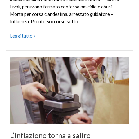
Livoli, peruviano fermato confessa omicidio e abusi –
Morta per corsa clandestina, arrestato guidatore –
Influenza, Pronto Soccorso sotto
Leggi tutto »
L’inflazione
torna
a
salire
L’inflazione torna a salire