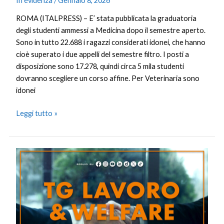
In evidenza
/
Gennaio 8, 2026
ROMA (ITALPRESS) – E’ stata pubblicata la graduatoria
degli studenti ammessi a Medicina dopo il semestre aperto.
Sono in tutto 22.688 i ragazzi considerati idonei, che hanno
cioè superato i due appelli del semestre filtro. I posti a
disposizione sono 17.278, quindi circa 5 mila studenti
dovranno scegliere un corso affine. Per Veterinaria sono
idonei
Leggi tutto »
Tg
Lavoro
&
Welfare
–
8/1/2026