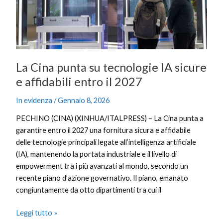
e
affidabili
entro
il
2027
La Cina punta su tecnologie IA sicure
e affidabili entro il 2027
In evidenza
/
Gennaio 8, 2026
PECHINO (CINA) (XINHUA/ITALPRESS) – La Cina punta a
garantire entro il 2027 una fornitura sicura e affidabile
delle tecnologie principali legate all’intelligenza artificiale
(IA), mantenendo la portata industriale e il livello di
empowerment tra i più avanzati al mondo, secondo un
recente piano d’azione governativo. Il piano, emanato
congiuntamente da otto dipartimenti tra cui il
Leggi tutto »