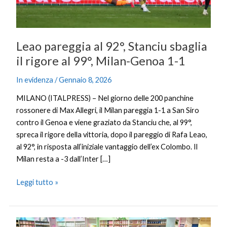
al
99°,
Milan-
Genoa
Leao pareggia al 92°, Stanciu sbaglia
1-
il rigore al 99°, Milan-Genoa 1-1
1
In evidenza
/
Gennaio 8, 2026
MILANO (ITALPRESS) – Nel giorno delle 200 panchine
rossonere di Max Allegri, il Milan pareggia 1-1 a San Siro
contro il Genoa e viene graziato da Stanciu che, al 99°,
spreca il rigore della vittoria, dopo il pareggio di Rafa Leao,
al 92°, in risposta all’iniziale vantaggio dell’ex Colombo. Il
Milan resta a -3 dall’Inter […]
Leggi tutto »
Grazie