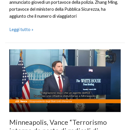
annunciato giovedì un portavoce della polizia. Zhang Ming,
portavoce del ministero della Pubblica Sicurezza, ha
aggiunto che il numero di viaggiatori
Leggi tutto »
Minneapolis,
Vance
“Terrorismo
interno
da
parte
di
radicali
di
sinistra”
Minneapolis, Vance “Terrorismo