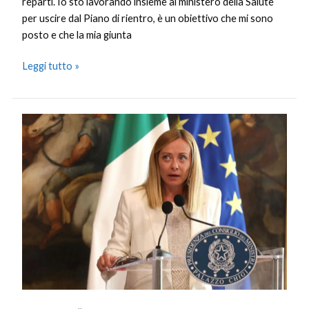
reparti. Io sto lavorando insieme al ministero della Salute
per uscire dal Piano di rientro, è un obiettivo che mi sono
posto e che la mia giunta
Leggi tutto »
Meloni
“Disoccupazione
mai
a
livelli
così
bassi,
avanti
su
questa
strada”