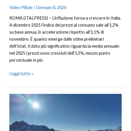
Video Pillole
/
Gennaio 8, 2026
ROMA (ITALPRESS) – L’inflazione torna a crescere in Italia.
A dicembre 2025 l’indice dei prezzi al consumo sale all’1,2%
su base annua, in accelerazione rispetto all’1,1% di
novembre. È quanto emerge dalle stime preliminari
dell’Istat. Il dato più significativo riguarda la media annuale:
nel 2025 i prezzi sono cresciuti dell’1,5%, mezzo punto
percentuale in più
Leggi tutto »
Italia
al
top
in
Europa