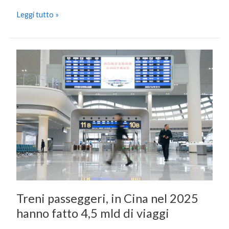
Leggi tutto »
Treni
passeggeri,
in
Cina
nel
2025
hanno
fatto
4,5
mld
di
viaggi
Treni passeggeri, in Cina nel 2025
hanno fatto 4,5 mld di viaggi