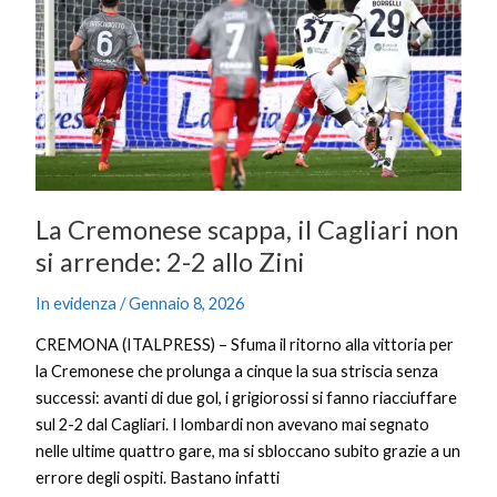
Cagliari
non
si
arrende:
2-
2
allo
Zini
La Cremonese scappa, il Cagliari non
si arrende: 2-2 allo Zini
In evidenza
/
Gennaio 8, 2026
CREMONA (ITALPRESS) – Sfuma il ritorno alla vittoria per
la Cremonese che prolunga a cinque la sua striscia senza
successi: avanti di due gol, i grigiorossi si fanno riacciuffare
sul 2-2 dal Cagliari. I lombardi non avevano mai segnato
nelle ultime quattro gare, ma si sbloccano subito grazie a un
errore degli ospiti. Bastano infatti