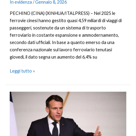
In evidenza
/
Gennaio 8, 2026
PECHINO (CINA) (XINHUA/ITALPRESS) – Nel 2025 le
ferrovie cinesi hanno gestito quasi 4,59 miliardi di viaggi di
passeggeri, sostenute da un sistema di trasporto
ferroviario in costante espansione e ammodernamento,
secondo dati ufficiali. In base a quanto emerso da una
conferenza nazionale sul lavoro ferroviario tenutasi
giovedì, il dato segna un aumento del 6,4% su
Leggi tutto »
Mercosur,
Macron
“Accordo
obsoleto,
la
Francia