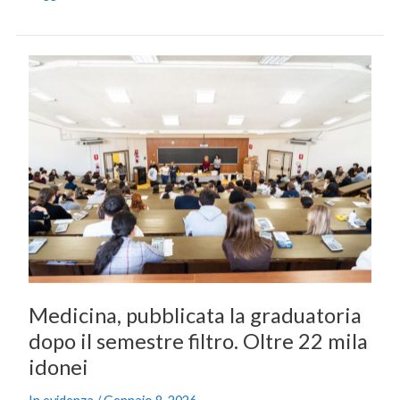
Medicina,
pubblicata
la
graduatoria
dopo
il
semestre
filtro.
Oltre
22
mila
idonei
Medicina, pubblicata la graduatoria
dopo il semestre filtro. Oltre 22 mila
idonei