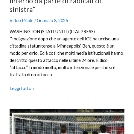
interno da parte di radicali di
sinistra”
Video Pillole
/
Gennaio 8, 2026
WASHINGTON (STATI UNITI) (ITALPRESS) –
“‘Indignazione dopo che un agente dell’ICE ha ucciso una
cittadina statunitense a Minneapolis’. Beh, questo è un
modo per dirlo. Ed è così che molti media istituzionali hanno
descritto questo attacco nelle ultime 24 ore. E dico
“attacco” in modo molto, molto intenzionale perché si è
trattato di un attacco
Leggi tutto »
La
Cremonese
scappa,
il