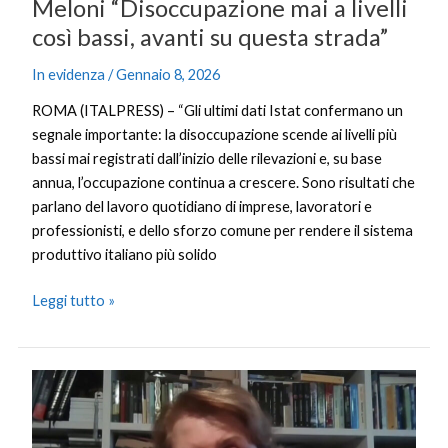
Meloni “Disoccupazione mai a livelli
così bassi, avanti su questa strada”
In evidenza
/
Gennaio 8, 2026
ROMA (ITALPRESS) – “Gli ultimi dati Istat confermano un
segnale importante: la disoccupazione scende ai livelli più
bassi mai registrati dall’inizio delle rilevazioni e, su base
annua, l’occupazione continua a crescere. Sono risultati che
parlano del lavoro quotidiano di imprese, lavoratori e
professionisti, e dello sforzo comune per rendere il sistema
produttivo italiano più solido
Leggi tutto »
Finanza
sostenibile,
il