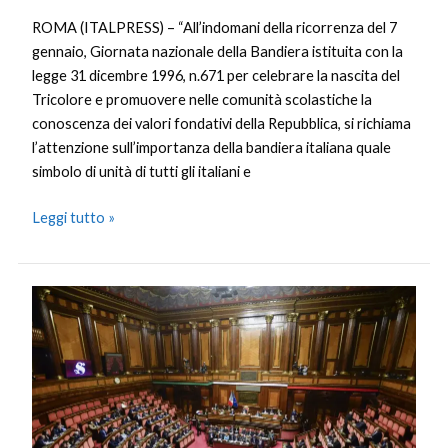
ROMA (ITALPRESS) – “All’indomani della ricorrenza del 7
gennaio, Giornata nazionale della Bandiera istituita con la
legge 31 dicembre 1996, n.671 per celebrare la nascita del
Tricolore e promuovere nelle comunità scolastiche la
conoscenza dei valori fondativi della Repubblica, si richiama
l’attenzione sull’importanza della bandiera italiana quale
simbolo di unità di tutti gli italiani e
Leggi tutto »
Dl
Transizione
5.0,
dal
Senato
via
libera