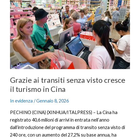
ai
transiti
senza
visto
cresce
il
turismo
in
Cina
Grazie ai transiti senza visto cresce
il turismo in Cina
In evidenza
/
Gennaio 8, 2026
PECHINO (CINA) (XINHUA/ITALPRESS) – La Cina ha
registrato 40,6 milioni di arrivi in entrata nell’anno
dall’introduzione del programma di transito senza visto di
240 ore, con un aumento del 27,2% su base annua, ha