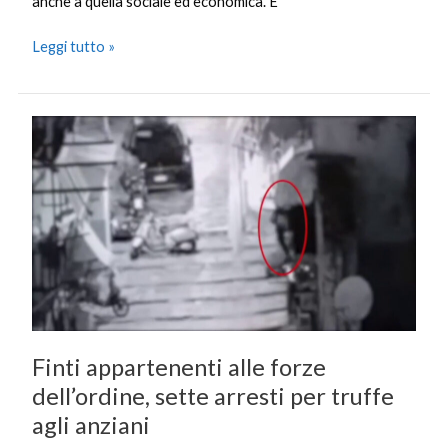
anche a quella sociale ed economica. E’
Leggi tutto »
Finti
appartenenti
alle
forze
dell’ordine,
sette
arresti
per
truffe
agli
Finti appartenenti alle forze
anziani
dell’ordine, sette arresti per truffe
agli anziani