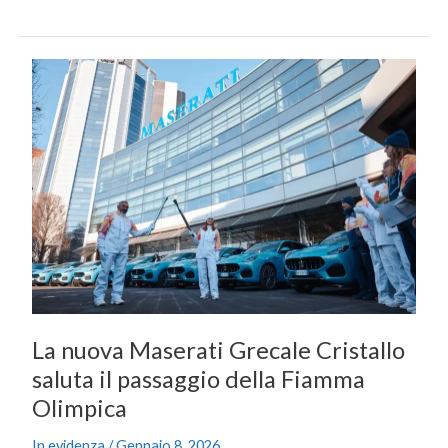
La
nuova
Maserati
Grecale
Cristallo
saluta
il
passaggio
della
Fiamma
Olimpica
La nuova Maserati Grecale Cristallo
saluta il passaggio della Fiamma
Olimpica
In evidenza
/
Gennaio 8, 2026