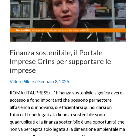
Portale
Imprese
Grins
per
supportare
le
imprese
Finanza sostenibile, il Portale
Imprese Grins per supportare le
imprese
Video Pillole
/
Gennaio 8, 2026
ROMA (ITALPRESS) – “Finanza sostenibile significa avere
accesso a fondi importanti che possono permettere
all’azienda di innovarsi, di efficientarsi quindi darsi un
futuro. I fondi legati alla finanza sostenibile sono
quadruplicati e la finanza sostenibile è una opportunità che
non va percepita solo legata alla dimensione ambientale ma