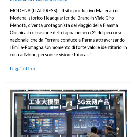
MODENA (ITALPRESS) – Il sito produttivo Maserati di
Modena, storico Headquarter del Brand in Viale Ciro
Menotti, diventa protagonista del viaggio della Fiamma
Olimpica in occasione della tappa numero 32 del percorso
nazionale, che da Ferrara conduce a Parma attraversando
l’Emilia-Romagna. Un momento di forte valore identitario, in
cui tradizione, persone e visione futura si
Leggi tutto »
La
Cina
punta
su
tecnologie
IA
sicure