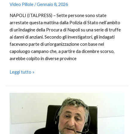
Video Pillole
/
Gennaio 8, 2026
NAPOLI (ITALPRESS) – Sette persone sono state
arrestate questa mattina dalla Polizia di Stato nell’ambito
di un’indagine della Procura di Napoli su una serie di truffe
ai danni di anziani. Secondo gli investigatori, gli indagati
facevano parte di un’organizzazione con base nel
capoluogo campano che, a partire da dicembre scorso,
avrebbe colpito in diverse province
Leggi tutto »
Sostenibilità,
il
ruolo
chiave
del
CFO