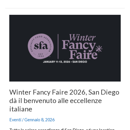
Winter
Fancy
Faire
2026,
San
Diego
dà
il
benvenuto
alle
eccellenze
Winter Fancy Faire 2026, San Diego
italiane
dà il benvenuto alle eccellenze
italiane
Eventi
/
Gennaio 8, 2026