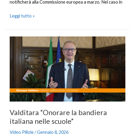
notificherà alla Commissione europea a marzo. Nel caso in
Leggi tutto »
Valditara
“Onorare
la
bandiera
italiana
nelle
scuole”
Valditara “Onorare la bandiera
italiana nelle scuole”
Video Pillole
/
Gennaio 8, 2026